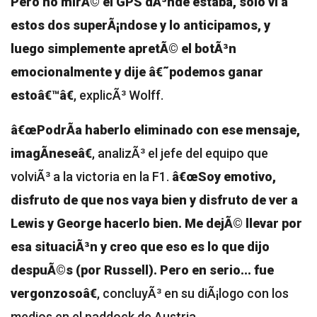
Pero no mirÃ© el GPS dÃ³nde estaba, solo vi a
estos dos superÃ¡ndose y lo anticipamos, y
luego simplemente apretÃ© el botÃ³n
emocionalmente y dije â€˜podemos ganar
estoâ€™â€
, explicÃ³ Wolff.
â€œPodrÃ­a haberlo eliminado con ese mensaje,
imagÃ­neseâ€
, analizÃ³ el jefe del equipo que
volviÃ³ a la victoria en la F1.
â€œSoy emotivo,
disfruto de que nos vaya bien y disfruto de ver a
Lewis y George hacerlo bien. Me dejÃ© llevar por
esa situaciÃ³n y creo que eso es lo que dijo
despuÃ©s (por Russell). Pero en serio... fue
vergonzosoâ€
, concluyÃ³ en su diÃ¡logo con los
medios en el paddock de Austria.