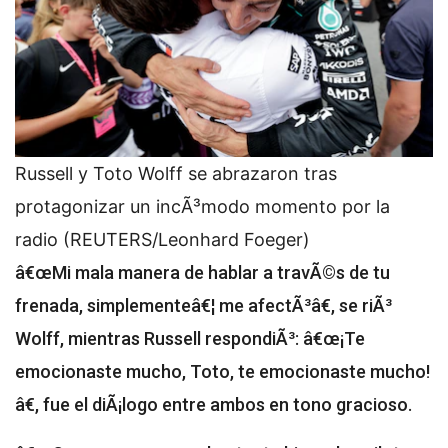
Russell y Toto Wolff se abrazaron tras
protagonizar un incÃ³modo momento por la
radio (REUTERS/Leonhard Foeger)
â€œMi mala manera de hablar a travÃ©s de tu
frenada, simplementeâ€¦ me afectÃ³â€, se riÃ³
Wolff, mientras Russell respondiÃ³: â€œ¡Te
emocionaste mucho, Toto, te emocionaste mucho!
â€, fue el diÃ¡logo entre ambos en tono gracioso.