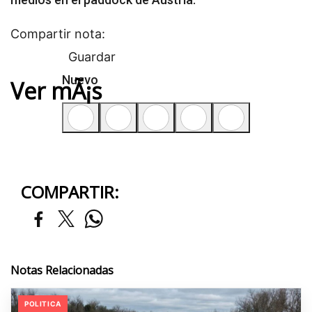
Compartir nota:
Guardar
Nuevo
Ver mÃ¡s
COMPARTIR:
Notas Relacionadas
POLITICA