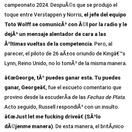
campeonato 2024. DespuÃ©s que se produjo el
toque entre Verstappen y Norris,
el jefe del equipo
Toto Wolff se comunicÃ³ con Ã©l por la radio y le
dejÃ³ un mensaje alentador de cara a las
Ãºltimas vueltas de la competencia
. Pero, al
parecer, el piloto de 26 aÃ±os oriundo de Kingâ€™s
Lynn, Reino Unido, no lo tomÃ³ de la misma manera.
â€œGeorge, tÃº puedes ganar esta. Tu puedes
ganar, Georgeâ€
, fue el escueto comentario que
provino desde la escuderÃ­a de las
Fechas de Plata
.
Acto seguido, Russell respondiÃ³ con un insulto.
â€œJust let me fucking driveâ€ (SÃ³lo
dÃ©jenme manera)
. De esta manera, el britÃ¡nico