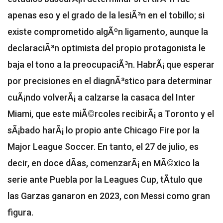
apenas eso y el grado de la lesiÃ³n en el tobillo; si
existe comprometido algÃºn ligamento, aunque la
declaraciÃ³n optimista del propio protagonista le
baja el tono a la preocupaciÃ³n. HabrÃ¡ que esperar
por precisiones en el diagnÃ³stico para determinar
cuÃ¡ndo volverÃ¡ a calzarse la casaca del Inter
Miami, que este miÃ©rcoles recibirÃ¡ a Toronto y el
sÃ¡bado harÃ¡ lo propio ante Chicago Fire por la
Major League Soccer. En tanto, el 27 de julio, es
decir, en doce dÃ­as, comenzarÃ¡ en MÃ©xico la
serie ante Puebla por la Leagues Cup, tÃ­tulo que
las Garzas ganaron en 2023, con Messi como gran
figura.