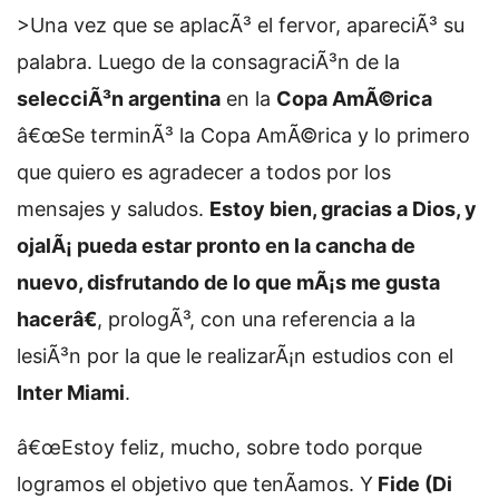
>Una vez que se aplacÃ³ el fervor, apareciÃ³ su
palabra. Luego de la consagraciÃ³n de la
selecciÃ³n argentina
en la
Copa AmÃ©rica
â€œSe terminÃ³ la Copa AmÃ©rica y lo primero
que quiero es agradecer a todos por los
mensajes y saludos.
Estoy bien, gracias a Dios, y
ojalÃ¡ pueda estar pronto en la cancha de
nuevo, disfrutando de lo que mÃ¡s me gusta
hacerâ€
, prologÃ³, con una referencia a la
lesiÃ³n por la que le realizarÃ¡n estudios con el
Inter Miami
.
â€œEstoy feliz, mucho, sobre todo porque
logramos el objetivo que tenÃ­amos. Y
Fide (Di