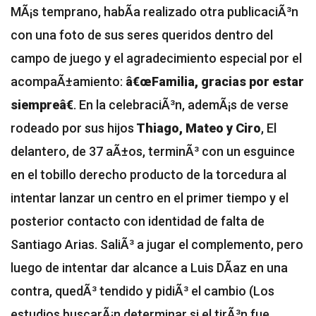
MÃ¡s temprano, habÃ­a realizado otra publicaciÃ³n
con una foto de sus seres queridos dentro del
campo de juego y el agradecimiento especial por el
acompaÃ±amiento:
â€œFamilia, gracias por estar
siempreâ€
. En la celebraciÃ³n, ademÃ¡s de verse
rodeado por sus hijos
Thiago, Mateo y Ciro
,
El
delantero, de 37 aÃ±os, terminÃ³ con un esguince
en el tobillo derecho producto de la torcedura al
intentar lanzar un centro en el primer tiempo y el
posterior contacto con identidad de falta de
Santiago Arias. SaliÃ³ a jugar el complemento, pero
luego de intentar dar alcance a Luis DÃ­az en una
contra, quedÃ³ tendido y pidiÃ³ el cambio (
Los
estudios buscarÃ¡n determinar si el tirÃ³n fue