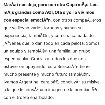
MarÃ­a) nos deja, pero con otra Copa mÃ¡s. Los
mÃ¡s grandes como Ã©l, Ota o yo, lo vivimos
con especial emociÃ³n
, con otros compaÃ±eros
que ya llevan varios torneos y suman su
experiencia, tambiÃ©n, y con una camada de
jÃ³venes que lo dan todo en cada pelota. Somos
un equipo y tambiÃ©n una familia; un grupo
espectacular. Gracias a todos los que nos
estuvieron apoyando, esta SelecciÃ³n tiene
mucho presente y mucho futuro tambiÃ©n.
¡Vamos Argentina, carajoâ€, concluyÃ³ su misiva,
a la que le adosÃ³ una imagen de la premiaciÃ³n,
con el trofeo enarbolado.