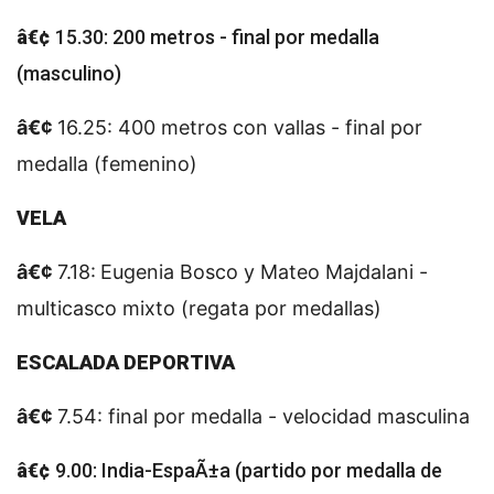
â€¢
15.30: 200 metros - final por medalla
(masculino)
â€¢
16.25: 400 metros con vallas - final por
medalla (femenino)
VELA
â€¢
7.18:
Eugenia Bosco y Mateo Majdalani -
multicasco mixto (regata por medallas)
ESCALADA DEPORTIVA
â€¢
7.54: final por medalla - velocidad masculina
â€¢
9.00: India-EspaÃ±a (partido por medalla de