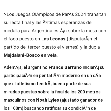
>Los Juegos OlÃ­mpicos de ParÃ­s 2024 transitan
su recta final y las Ãºltimas esperanzas de
medalla para Argentina estÃ¡n sobre la mesa con
el foco puesto en
Las Leonas
(disputarÃ¡n el
partido del tercer puesto el viernes) y la dupla
Majdalani-Bosco en vela
.
AdemÃ¡s, el argentino
Franco Serrano
iniciarÃ¡ su
participaciÃ³n en pentatlÃ³n moderno en un dÃ­a
que el atletismo tendrÃ¡ buena parte de sus
miradas puestas sobre la final de los 200 metros
masculinos con
Noah Lyles
(ajustado ganador de
los 100m) buscando ratificar su condiciÃ³n de