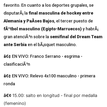
favorito. En cuanto a los deportes grupales, se
disputarÃ¡ la
final masculina de hockey entre
Alemania y PaÃ­ses Bajos
, el tercer puesto de
fÃºtbol masculino (Egipto-Marruecos)
y habrÃ¡
gran atenciÃ³n sobre la
semifinal del Dream Team
ante Serbia
en el bÃ¡squet masculino.
â€¢
EN VIVO: Franco Serrano - esgrima -
clasificaciÃ³n
â€¢
EN VIVO: Relevo 4x100 masculino - primera
ronda
â€¢
15.00: salto en longitud - final por medalla
(femenino)