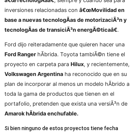
â€œTecnologÃ­aâ€
, siempre y cuando sea para
inversiones relacionadas con
â€œMovilidad en
base a nuevas tecnologÃ­as de motorizaciÃ³n y
tecnologÃ­as de transiciÃ³n energÃ©ticaâ€
.
Ford dijo reiteradamente que quieren hacer una
Ford Ranger
hÃ­brida. Toyota tambiÃ©n tiene el
proyecto en carpeta para
Hilux
, y recientemente,
Volkswagen Argentina
ha reconocido que en su
plan de incorporar al menos un modelo hÃ­brido a
toda la gama de productos que tienen en el
portafolio, pretenden que exista una versiÃ³n de
Amarok hÃ­brida enchufable.
Si bien ninguno de estos proyectos tiene fecha