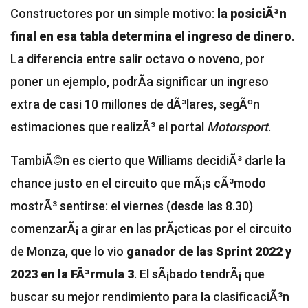
Constructores por un simple motivo:
la posiciÃ³n
final en esa tabla determina el ingreso de dinero
.
La diferencia entre salir octavo o noveno, por
poner un ejemplo, podrÃ­a significar un ingreso
extra de casi 10 millones de dÃ³lares, segÃºn
estimaciones que realizÃ³ el portal
Motorsport
.
TambiÃ©n es cierto que Williams decidiÃ³ darle la
chance justo en el circuito que mÃ¡s cÃ³modo
mostrÃ³ sentirse: el viernes (desde las 8.30)
comenzarÃ¡ a girar en las prÃ¡cticas por el circuito
de Monza, que lo vio
ganador de las Sprint 2022 y
2023 en la FÃ³rmula 3
. El sÃ¡bado tendrÃ¡ que
buscar su mejor rendimiento para la clasificaciÃ³n