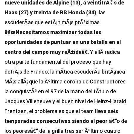
nueve unidades de Alpine (13), a veintitrÃ©s de
Haas (27) y treinta de RB Honda (34)
, las
escuderÃ­as que estÃ¡n mÃ¡s prÃ³ximas.
â€œNecesitamos maximizar todas las
oportunidades de puntuar en una batalla en el
centro del campo muy reÃ±idaâ€
,
Y allÃ­ radica
otra parte fundamental del proceso que hay
detrÃ¡s de Franco: la mÃ­tica escuderÃ­a britÃ¡nica
MÃ¡s allÃ¡ que la Ãºltima corona de Constructores
la conquistÃ³ en el 97 de la mano del tÃ­tulo de
Jacques Villeneuve y el buen nivel de Heinz-Harald
Frentzen, el problema es que el team
lleva seis
temporadas consecutivas siendo el peor
â€“o de
los peoresâ€“ de la grilla tras ser Ãºltimo cuatro