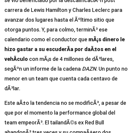
se vio beneficiado por la descalificaciÃ³n post
carrera de Lewis Hamilton y Charles Leclerc para
avanzar dos lugares hasta el Ãºltimo sitio que
otorga puntos. Y, para colmo, terminÃ³ ese
calendario como el conductor que
mÃ¡s dinero le
hizo gastar a su escuderÃ­a por daÃ±os en el
vehÃ­culo
con mÃ¡s de 4 millones de dÃ³lares,
segÃºn un informe de la cadena
DAZN
. Un punto no
menor en un team que cuenta cada centavo de
dÃ³lar.
Este aÃ±o la tendencia no se modificÃ³, a pesar de
que por el momento la performance global del
team empeorÃ³. El tailandÃ©s ex Red Bull
abandonÃ³ tres veces y su compaÃ±ero dos,