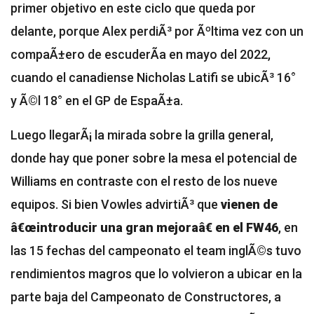
primer objetivo en este ciclo que queda por
delante, porque Alex perdiÃ³ por Ãºltima vez con un
compaÃ±ero de escuderÃ­a en mayo del 2022,
cuando el canadiense Nicholas Latifi se ubicÃ³ 16°
y Ã©l 18° en el GP de EspaÃ±a.
Luego llegarÃ¡ la mirada sobre la grilla general,
donde hay que poner sobre la mesa el potencial de
Williams en contraste con el resto de los nueve
equipos. Si bien Vowles advirtiÃ³ que
vienen de
â€œintroducir una gran mejoraâ€ en el FW46
, en
las 15 fechas del campeonato el team inglÃ©s tuvo
rendimientos magros que lo volvieron a ubicar en la
parte baja del Campeonato de Constructores, a