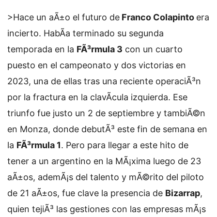
>Hace un aÃ±o el futuro de
Franco Colapinto
era
incierto. HabÃ­a terminado su segunda
temporada en la
FÃ³rmula 3
con un cuarto
puesto en el campeonato y dos victorias en
2023, una de ellas tras una reciente operaciÃ³n
por la fractura en la clavÃ­cula izquierda. Ese
triunfo fue justo un 2 de septiembre y tambiÃ©n
en Monza, donde debutÃ³ este fin de semana en
la
FÃ³rmula 1
. Pero para llegar a este hito de
tener a un argentino en la MÃ¡xima luego de 23
aÃ±os, ademÃ¡s del talento y mÃ©rito del piloto
de 21 aÃ±os, fue clave la presencia de
Bizarrap
,
quien tejiÃ³ las gestiones con las empresas mÃ¡s