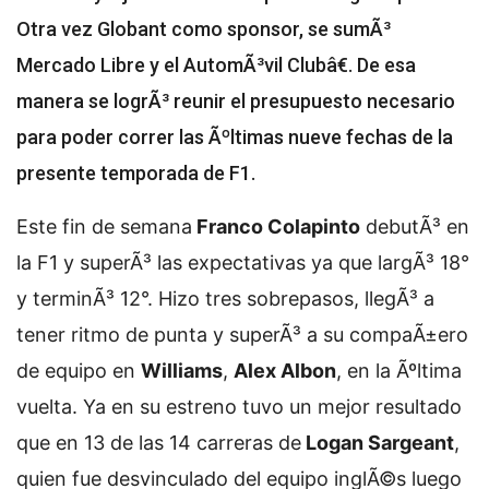
Otra vez Globant como sponsor, se sumÃ³
Mercado Libre y el AutomÃ³vil Clubâ€. De esa
manera se logrÃ³ reunir el presupuesto necesario
para poder correr las Ãºltimas nueve fechas de la
presente temporada de F1.
Este fin de semana
Franco Colapinto
debutÃ³ en
la F1 y superÃ³ las expectativas ya que largÃ³ 18°
y terminÃ³ 12°. Hizo tres sobrepasos, llegÃ³ a
tener ritmo de punta y superÃ³ a su compaÃ±ero
de equipo en
Williams
,
Alex Albon
, en la Ãºltima
vuelta. Ya en su estreno tuvo un mejor resultado
que en 13 de las 14 carreras de
Logan Sargeant
,
quien fue desvinculado del equipo inglÃ©s luego