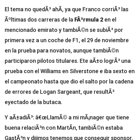
El tema no quedÃ³ ahÃ­, ya que Franco corriÃ³ las
Ãºltimas dos carreras de la
FÃ³rmula 2
en el
mencionado emirato y tambiÃ©n se subiÃ³ por
primera vez a un coche de F1, el 29 de noviembre
en la prueba para novatos, aunque tambiÃ©n
participaron pilotos titulares. Ete aÃ±o logrÃ³ una
prueba con el Williams en Silverstone e iba sexto en
el campeonato hasta que dio el salto por la cadena
de errores de Logan Sargeant, que resultÃ³
eyectado de la butaca.
Y aÃ±adiÃ³: â€œLlamÃ© a mi mÃ¡nager que tiene
buena relaciÃ³n con MartÃ­n, tambiÃ©n estaba
GastÃ³n y dijimos tenemos que conseguir sponsor.