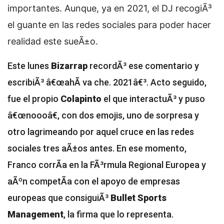
importantes. Aunque, ya en 2021, el DJ recogiÃ³
el guante en las redes sociales para poder hacer
realidad este sueÃ±o.
Este lunes
Bizarrap
recordÃ³ ese comentario y
escribiÃ³ â€œahÃ­ va che. 2021â€³. Acto seguido,
fue el propio
Colapinto
el que interactuÃ³ y puso
â€œnoooâ€, con dos emojis, uno de sorpresa y
otro lagrimeando por aquel cruce en las redes
sociales tres aÃ±os antes. En ese momento,
Franco corrÃ­a en la FÃ³rmula Regional Europea y
aÃºn competÃ­a con el apoyo de empresas
europeas que consiguiÃ³
Bullet Sports
Management
, la firma que lo representa.