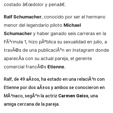
costado â€œdolor y penaâ€.
Ralf Schumacher
, conocido por ser el hermano
menor del legendario piloto
Michael
Schumacher
y haber ganado seis carreras en la
FÃ³rmula 1, hizo pÃºblica su sexualidad en julio, a
travÃ©s de una publicaciÃ³n en
Instagram
donde
aparecÃ­a con su actual pareja, el gerente
comercial francÃ©s
Etienne
.
Ralf, de 49 aÃ±os, ha estado en una relaciÃ³n con
Etienne por dos aÃ±os y ambos se conocieron en
MÃ³naco, segÃºn la actriz
Carmen Geiss
, una
amiga cercana de la pareja.