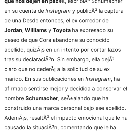
que nos dejen en paz
â€, escribiÃ³ Schumacher
en su cuenta de
Instagram
y publicÃ³ la captura
de una
Desde entonces, el ex corredor de
Jordan
,
Williams
y
Toyota
ha expresado su
deseo de que Cora abandone su conocido
apellido, quizÃ¡s en un intento por cortar lazos
tras su declaraciÃ³n. Sin embargo, ella dejÃ³
claro que no cederÃ¡ a la solicitud de su ex
marido. En sus publicaciones en
Instagram
, ha
afirmado sentirse mejor y decidida a conservar el
nombre
Schumacher
, seÃ±alando que ha
construido una marca personal bajo ese apellido.
AdemÃ¡s, resaltÃ³ el impacto emocional que le ha
causado la situaciÃ³n, comentando que le ha