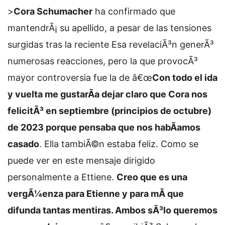
>
Cora Schumacher
ha confirmado que
mantendrÃ¡ su apellido, a pesar de las tensiones
surgidas tras la reciente
Esa revelaciÃ³n generÃ³
numerosas reacciones, pero la que provocÃ³
mayor controversia fue la de
â€œ
Con todo el ida
y vuelta me gustarÃ­a dejar claro que Cora nos
felicitÃ³ en septiembre (principios de octubre)
de 2023 porque pensaba que nos habÃ­amos
casado
. Ella tambiÃ©n estaba feliz. Como se
puede ver en este mensaje dirigido
personalmente a Ettiene.
Creo que es una
vergÃ¼enza para Etienne y para mÃ­ que
difunda tantas mentiras. Ambos sÃ³lo queremos