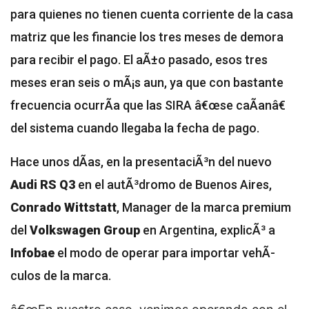
para quienes no tienen cuenta corriente de la casa
matriz que les financie los tres meses de demora
para recibir el pago. El aÃ±o pasado, esos tres
meses eran seis o mÃ¡s aun, ya que con bastante
frecuencia ocurrÃ­a que las SIRA â€œse caÃ­anâ€
del sistema cuando llegaba la fecha de pago.
Hace unos dÃ­as, en la presentaciÃ³n del nuevo
Audi RS Q3
en el autÃ³dromo de Buenos Aires,
Conrado Wittstatt
, Manager de la marca premium
del
Volkswagen Group
en Argentina, explicÃ³ a
Infobae
el modo de operar para importar vehÃ­
culos de la marca.