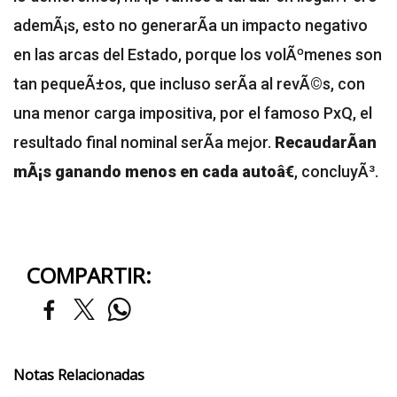
ademÃ¡s, esto no generarÃ­a un impacto negativo
en las arcas del Estado, porque los volÃºmenes son
tan pequeÃ±os, que incluso serÃ­a al revÃ©s, con
una menor carga impositiva, por el famoso PxQ, el
resultado final nominal serÃ­a mejor.
RecaudarÃ­an
mÃ¡s ganando menos en cada autoâ€
, concluyÃ³.
COMPARTIR:
Notas Relacionadas