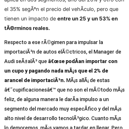
el 35% segÃºn el precio del vehÃ­culo, pero que
tienen un impacto de
entre un 25 y un 53% en
tÃ©rminos reales.
Respecto a ese rÃ©gimen para impulsar la
importaciÃ³n de autos elÃ©ctricos, el Manager de
Audi seÃ±alÃ³ que
â€œse podÃ­an importar con
un cupo y pagando nada mÃ¡s que el 2% de
arancel de importaciÃ³n.
MÃ¡s allÃ¡ de estas
â€˜cupificacionesâ€™ que no son el mÃ©todo mÃ¡s
feliz, de alguna manera le darÃ­a impulso a un
segmento del mercado muy especÃ­fico y del mÃ¡s
alto nivel de desarrollo tecnolÃ³gico. Cuanto mÃ¡s
lo demoremos, mÃ¡s vamos a tardar en llegar. Pero