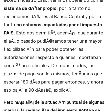
â€œEn nuestro caso, venimos operando con el
sistema de dÃ³lar propio
, por lo tanto no
reclamamos dÃ³lares al Banco Central y por lo
tanto
no estamos impactados por el impuesto
PAIS.
Esto nos permitiÃ³, ademÃ¡s, que durante
el aÃ±o pasado pudiÃ©ramos tener una mayor
flexibilizaciÃ³n para poder obtener las
autorizaciones respecto a quienes importaban
con dÃ³lares oficiales. De todos modos, los
plazos de pago son los mismos, tenÃ­amos que
esperar 180 dÃ­as para pagar entonces, y ahora
eso bajÃ³ a 90 dÃ­asâ€, explicÃ³.
Pero mÃ¡s allÃ¡ de la situaciÃ³n puntual de algunas
marcas,
la reducciÃ³n del impuesto PAIS ya se