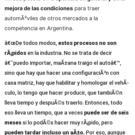
mejora de las condiciones
para traer
automÃ³viles de otros mercados a la
competencia en Argentina.
â€œDe todos modos,
estos procesos no son
rÃ¡pidos
en la industria. No se trata de decir
â€˜puedo importar, maÃ±ana traigo el autoâ€™,
sino que hay que hacer una configuraciÃ³n con
casa matriz, hay que habilitar y homologar el vehÃ­
culo, lo tengo que hacer producir, que tambiÃ©n
lleva tiempo y despuÃ©s traerlo. Entonces, todo
eso lleva un tiempo, que a veces
puede ser de seis
meses
si lo podÃ©s hacer muy rÃ¡pido, pero
pueden tardar incluso un aÃ±o.
Por eso, aunque