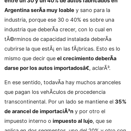
entre un 30 y un 40% de autos fabricados en
Argentina serÃ­a muy loable
y sano para la
industria, porque ese 30 o 40% es sobre una
industria que deberÃ­a crecer, con lo cual en
tÃ©rminos de capacidad instalada deberÃ­a
cubrirse la que estÃ¡ en las fÃ¡bricas. Esto es lo
mismo que decir que
el crecimiento deberÃ­a
darse por los autos importadosâ€
, aclarÃ³.
En ese sentido, todavÃ­a hay muchos aranceles
que pagan los vehÃ­culos de procedencia
transcontinental. Por un lado se mantiene el
35%
de arancel de importaciÃ³n
y por otro el
impuesto interno o
impuesto al lujo
, que se
aplica en dos segmentos, uno del 20% y otro con