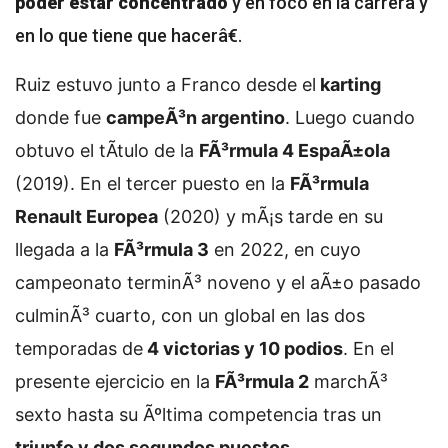
poder estar concentrado
y en foco en la carrera y
en lo que tiene que hacerâ€.
Ruiz estuvo junto a Franco desde el
karting
donde fue
campeÃ³n argentino
. Luego cuando
obtuvo el tÃ­tulo de la
FÃ³rmula 4 EspaÃ±ola
(2019). En el tercer puesto en la
FÃ³rmula
Renault Europea
(2020) y mÃ¡s tarde en su
llegada a la
FÃ³rmula 3
en 2022, en cuyo
campeonato terminÃ³ noveno y el aÃ±o pasado
culminÃ³ cuarto, con un global en las dos
temporadas de
4 victorias y 10 podios
. En el
presente ejercicio en la
FÃ³rmula 2
marchÃ³
sexto hasta su Ãºltima competencia tras un
triunfo y dos segundos puestos
.