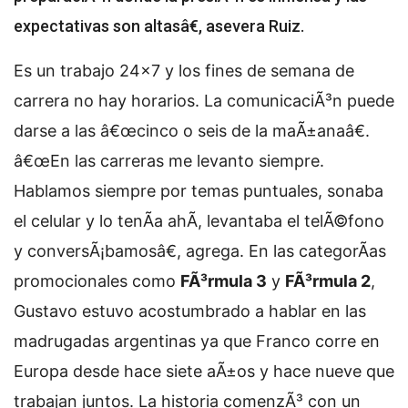
expectativas son altasâ€, asevera Ruiz.
Es un trabajo 24x7 y los fines de semana de
carrera no hay horarios. La comunicaciÃ³n puede
darse a las â€œcinco o seis de la maÃ±anaâ€.
â€œEn las carreras me levanto siempre.
Hablamos siempre por temas puntuales, sonaba
el celular y lo tenÃ­a ahÃ­, levantaba el telÃ©fono
y conversÃ¡bamosâ€, agrega. En las categorÃ­as
promocionales como
FÃ³rmula 3
y
FÃ³rmula 2
,
Gustavo estuvo acostumbrado a hablar en las
madrugadas argentinas ya que Franco corre en
Europa desde hace siete aÃ±os y hace nueve que
trabajan juntos. La historia comenzÃ³ con un