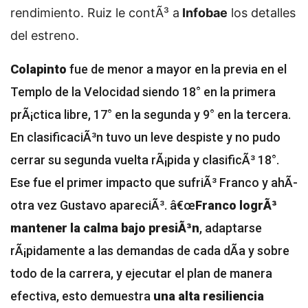
rendimiento. Ruiz le contÃ³ a
Infobae
los detalles
del estreno.
Colapinto
fue de menor a mayor en la previa en el
Templo de la Velocidad siendo 18° en la primera
prÃ¡ctica libre, 17° en la segunda y 9° en la tercera.
En clasificaciÃ³n tuvo un leve despiste y no pudo
cerrar su segunda vuelta rÃ¡pida y clasificÃ³ 18°.
Ese fue el primer impacto que sufriÃ³ Franco y ahÃ­
otra vez Gustavo apareciÃ³. â€œ
Franco logrÃ³
mantener la calma bajo presiÃ³n
, adaptarse
rÃ¡pidamente a las demandas de cada dÃ­a y sobre
todo de la carrera, y ejecutar el plan de manera
efectiva, esto demuestra
una alta resiliencia