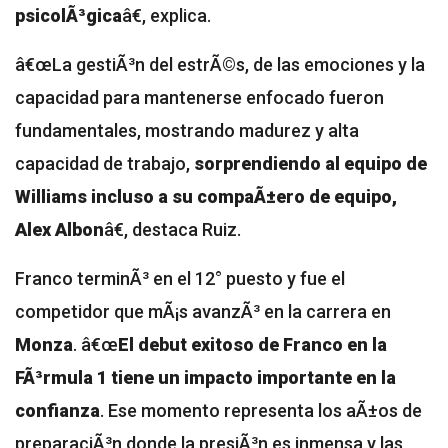
psicolÃ³gica
â€, explica.
â€œLa gestiÃ³n del estrÃ©s, de las emociones y la
capacidad para mantenerse enfocado fueron
fundamentales, mostrando madurez y alta
capacidad de trabajo,
sorprendiendo al equipo de
Williams incluso a su compaÃ±ero de equipo,
Alex Albon
â€, destaca Ruiz.
Franco terminÃ³ en el 12° puesto y fue el
competidor que mÃ¡s avanzÃ³ en la carrera en
Monza
. â€œ
El debut exitoso de Franco en la
FÃ³rmula 1 tiene un impacto importante en la
confianza
. Ese momento representa los aÃ±os de
preparaciÃ³n donde la presiÃ³n es inmensa y las