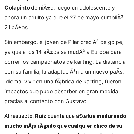
Colapinto
de niÃ±o, luego un adolescente y
ahora un adulto ya que el 27 de mayo cumpliÃ³
21 aÃ±os.
Sin embargo, el joven de Pilar creciÃ³ de golpe,
ya que a los 14 aÃ±os se mudÃ³ a Europa para
correr los campeonatos de karting. La distancia
con su familia, la adaptaciÃ³n a un nuevo paÃ­s,
idioma, vivir en una fÃ¡brica de karting, fueron
impactos que pudo absorber en gran medida
gracias al contacto con Gustavo.
Al respecto,
Ruiz
cuenta que â€œ
fue madurando
mucho mÃ¡s rÃ¡pido que cualquier chico de su