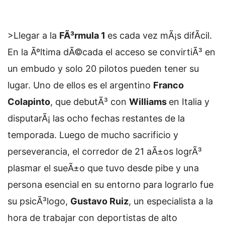
>Llegar a la
FÃ³rmula 1
es cada vez mÃ¡s difÃ­cil.
En la Ãºltima dÃ©cada el acceso se convirtiÃ³ en
un embudo y solo 20 pilotos pueden tener su
lugar. Uno de ellos es el argentino
Franco
Colapinto
, que debutÃ³ con
Williams
en Italia y
disputarÃ¡ las ocho fechas restantes de la
temporada. Luego de mucho sacrificio y
perseverancia, el corredor de 21 aÃ±os logrÃ³
plasmar el sueÃ±o que tuvo desde pibe y una
persona esencial en su entorno para lograrlo fue
su psicÃ³logo,
Gustavo Ruiz
, un especialista a la
hora de trabajar con deportistas de alto