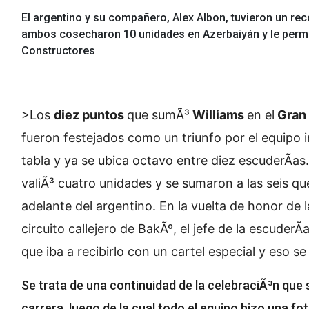
El argentino y su compañero, Alex Albon, tuvieron un re
ambos cosecharon 10 unidades en Azerbaiyán y le permit
Constructores
>Los
diez puntos
que sumÃ³
Williams
en el
Gran 
fueron festejados como un triunfo por el equipo i
tabla y ya se ubica octavo entre diez escuderÃ­as
valiÃ³ cuatro unidades y se sumaron a las seis q
adelante del argentino. En la vuelta de honor de 
circuito callejero de BakÃº, el jefe de la escuderÃ­
que iba a recibirlo con un cartel especial y eso se
Se trata de una continuidad de la celebraciÃ³n que 
carrera, luego de la cual todo el equipo hizo una fot