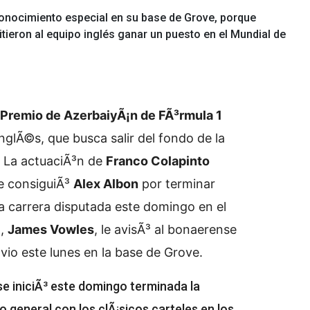
conocimiento especial en su base de Grove, porque
ieron al equipo inglés ganar un puesto en el Mundial de
Premio de AzerbaiyÃ¡n de FÃ³rmula 1
nglÃ©s, que busca salir del fondo de la
. La actuaciÃ³n de
Franco Colapinto
ue consiguiÃ³
Alex Albon
por terminar
la carrera disputada este domingo en el
a,
James Vowles
, le avisÃ³ al bonaerense
 vio este lunes en la base de Grove.
se iniciÃ³ este domingo terminada la
o general con los clÃ¡sicos carteles en los