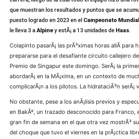
que muestran los resultados y puntos que se acum
puesto logrado en 2023 en el
Campeonato Mundial
le lleva 3 a
Alpine
y estÃ¡ a 13 unidades de
Haas
.
Colapinto pasarÃ¡ las prÃ³ximas horas allÃ­ para 
prepararse para el desafiante circuito callejero d
Premio de Singapur este domingo. SerÃ¡ la prim
abordarÃ¡ en la MÃ¡xima, en un contexto de muc
complicarÃ¡n a los pilotos. La hidrataciÃ³n serÃ¡ vi
No obstante, pese a los anÃ¡lisis previos y espec
en BakÃº, un trazado desconocido para Franco, 
gran fin de semana en el que otra vez mostrÃ³ su
del choque que tuvo el viernes en la prÃ¡ctica li