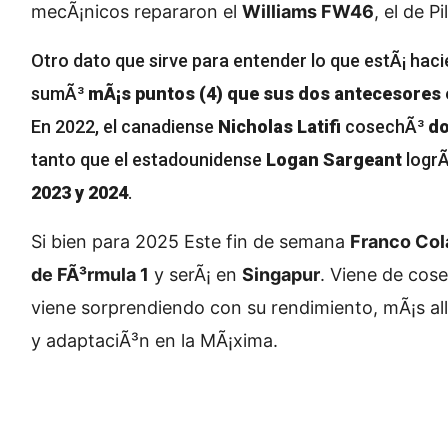
mecÃ¡nicos repararon el
Williams FW46
, el de P
Otro dato que sirve para entender lo que estÃ¡ hac
sumÃ³
mÃ¡s puntos (4) que sus dos antecesores e
En 2022, el canadiense
Nicholas Latifi
cosechÃ³
do
tanto que el estadounidense
Logan Sargeant
logr
2023 y 2024
.
Si bien para 2025
Este fin de semana
Franco Col
de FÃ³rmula 1
y serÃ¡ en
Singapur
. Viene de cos
viene sorprendiendo con su rendimiento, mÃ¡s all
y adaptaciÃ³n en la MÃ¡xima.