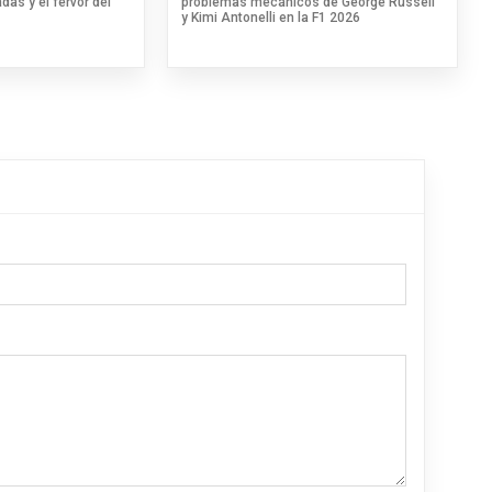
das y el fervor del
problemas mecánicos de George Russell
y Kimi Antonelli en la F1 2026