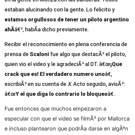
estaban alucinando con la gente. Lo felicito y
estamos orgullosos de tener un piloto argentino
ahÃ­
â€³, habÃ­a dicho previamente.
Recibir el reconocimiento en plena conferencia de
prensa de
Scaloni
fue algo que destacÃ³ el piloto,
quien vio el video y le agradeciÃ³ al DT. â€œ
¡Que
crack que es! El verdadero numero uno
â€,
escribiÃ³ en su cuenta de
X
. Acto seguido, avisÃ³:
â€œ
Y el que diga lo contrario lo bloqueo
â€.
Fue entonces que muchos empezaron a
especular con que el video se filmÃ³ por Mallorca
e incluso plantearon que podrÃ­a darse en algÃºn