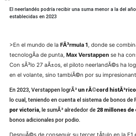
El neerlandés podría recibir una suma menor a la del añ
establecidas en 2023
>En el mundo de la
FÃ³rmula 1
, donde se combinan
tecnologÃ­a de punta,
Max Verstappen
se ha con
Con sÃ³lo 27 aÃ±os, el piloto neerlandÃ©s ha log
en el volante, sino tambiÃ©n por su impresionan
En 2023, Verstappen logrÃ³
un rÃ©cord histÃ³rico
lo cual, teniendo en cuenta el sistema de bonos de
por victoria
, le sumÃ³ alrededor de
28 millones de 
bonos adicionales por podio.
DespuÃ©s de conseguir su tercer tÃ­tulo en la F1