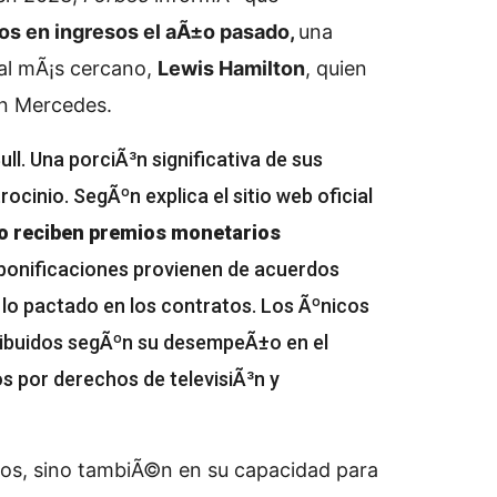
ros en ingresos el aÃ±o pasado,
una
val mÃ¡s cercano,
Lewis Hamilton
, quien
on Mercedes.
ll. Una porciÃ³n significativa de sus
ocinio. SegÃºn explica el sitio web oficial
o reciben premios monetarios
 bonificaciones provienen de acuerdos
 lo pactado en los contratos. Los Ãºnicos
tribuidos segÃºn su desempeÃ±o en el
 por derechos de televisiÃ³n y
eos, sino tambiÃ©n en su capacidad para