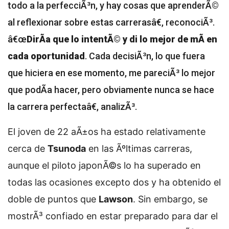
todo a la perfecciÃ³n, y hay cosas que aprenderÃ©
al reflexionar sobre estas carrerasâ€, reconociÃ³.
â€œ
DirÃ­a que lo intentÃ© y di lo mejor de mÃ­ en
cada oportunidad
. Cada decisiÃ³n, lo que fuera
que hiciera en ese momento, me pareciÃ³ lo mejor
que podÃ­a hacer, pero obviamente nunca se hace
la carrera perfectaâ€, analizÃ³.
El joven de 22 aÃ±os ha estado relativamente
cerca de
Tsunoda
en las Ãºltimas carreras,
aunque el piloto japonÃ©s lo ha superado en
todas las ocasiones excepto dos y ha obtenido el
doble de puntos que
Lawson
. Sin embargo, se
mostrÃ³ confiado en estar preparado para dar el