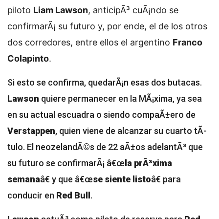
piloto
Liam Lawson
, anticipÃ³ cuÃ¡ndo se
confirmarÃ¡ su futuro y, por ende, el de los otros
dos corredores, entre ellos el argentino
Franco
Colapinto
.
Si esto se confirma, quedarÃ¡n esas dos butacas.
Lawson
quiere permanecer en la MÃ¡xima, ya sea
en su actual escuadra o siendo compaÃ±ero de
Verstappen
, quien viene de alcanzar su cuarto tÃ­
tulo. El neozelandÃ©s de 22 aÃ±os adelantÃ³ que
su futuro se confirmarÃ¡ â€œ
la prÃ³xima
semana
â€ y que â€œ
se siente listo
â€ para
conducir en
Red Bull
.