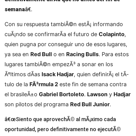
semana
â€.
Con su respuesta tambiÃ©n estÃ¡ informando
cuÃ¡ndo se confirmarÃ­a el futuro de
Colapinto
,
quien pugna por conseguir uno de esos lugares,
ya sea en
Red Bull
o en
Racing Bulls
. Para estos
lugares tambiÃ©n empezÃ³ a sonar en los
Ãºltimos dÃ­as
Isack Hadjar
, quien definirÃ¡ el tÃ­
tulo de la
FÃ³rmula 2
este fin de semana contra
el brasileÃ±o
Gabriel Bortoleto
.
Lawson
y
Hadjar
son pilotos del programa
Red Bull Junior
.
â€œSiento que aprovechÃ© al mÃ¡ximo cada
oportunidad, pero definitivamente no ejecutÃ©