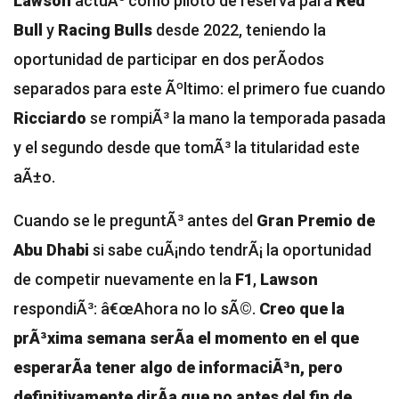
Lawson
actuÃ³ como piloto de reserva para
Red
Bull
y
Racing Bulls
desde 2022, teniendo la
oportunidad de participar en dos perÃ­odos
separados para este Ãºltimo: el primero fue cuando
Ricciardo
se rompiÃ³ la mano la temporada pasada
y el segundo desde que tomÃ³ la titularidad este
aÃ±o.
Cuando se le preguntÃ³ antes del
Gran Premio de
Abu Dhabi
si sabe cuÃ¡ndo tendrÃ¡ la oportunidad
de competir nuevamente en la
F1
,
Lawson
respondiÃ³: â€œAhora no lo sÃ©.
Creo que la
prÃ³xima semana serÃ­a el momento en el que
esperarÃ­a tener algo de informaciÃ³n, pero
definitivamente dirÃ­a que no antes del fin de