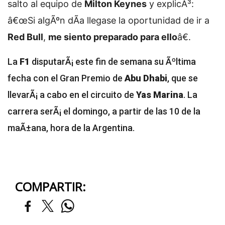
salto al equipo de
Milton Keynes
y explicÃ³:
â€œSi algÃºn dÃ­a llegase la oportunidad de ir a
Red Bull
,
me siento preparado para ello
â€.
La
F1
disputarÃ¡ este fin de semana su Ãºltima
fecha con el Gran Premio de
Abu Dhabi
, que se
llevarÃ¡ a cabo en el circuito de
Yas Marina
. La
carrera serÃ¡ el domingo, a partir de las 10 de la
maÃ±ana, hora de la Argentina.
COMPARTIR: