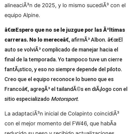
alineaciÃ³n de 2025, y lo mismo sucediÃ³ con el
equipo Alpine.
â€œEspero que no se le juzgue por las Ãºltimas
carreras. No lo mereceâ€
, afirmÃ³ Albon. â€œEl
auto se volviÃ³ complicado de manejar hacia el
final de la temporada. Yo tampoco tuve un cierre
fantÃ¡stico, y eso no siempre depende del piloto.
Creo que el equipo reconoce lo bueno que es
Francoâ€, agregÃ³ el tailandÃ©s en diÃ¡logo con el
sitio especializado
Motorsport
.
La adaptaciÃ³n inicial de Colapinto coincidiÃ³
con el mejor momento del FW46, que habÃ­a
reducido su peso y recibido actualizaciones