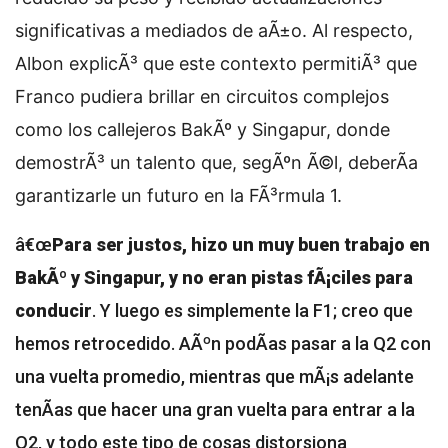
significativas a mediados de aÃ±o. Al respecto,
Albon explicÃ³ que este contexto permitiÃ³ que
Franco pudiera brillar en circuitos complejos
como los callejeros BakÃº y Singapur, donde
demostrÃ³ un talento que, segÃºn Ã©l, deberÃ­a
garantizarle un futuro en la FÃ³rmula 1.
â€œ
Para ser justos, hizo un muy buen trabajo en
BakÃº y Singapur, y no eran pistas fÃ¡ciles para
conducir
. Y luego es simplemente la F1; creo que
hemos retrocedido. AÃºn podÃ­as pasar a la Q2 con
una vuelta promedio, mientras que mÃ¡s adelante
tenÃ­as que hacer una gran vuelta para entrar a la
Q2, y todo este tipo de cosas distorsiona