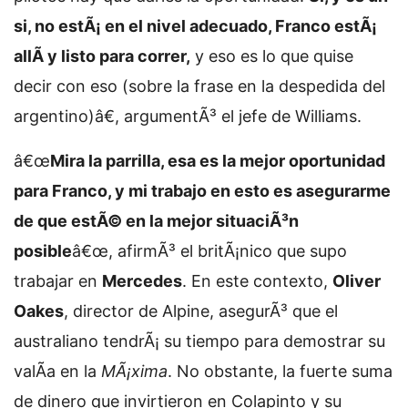
si, no estÃ¡ en el nivel adecuado, Franco estÃ¡
allÃ­ y listo para correr,
y eso es lo que quise
decir con eso (sobre la frase en la despedida del
argentino)â€, argumentÃ³ el jefe de Williams.
â€œ
Mira la parrilla, esa es la mejor oportunidad
para Franco, y mi trabajo en esto es asegurarme
de que estÃ© en la mejor situaciÃ³n
posible
â€œ, afirmÃ³ el britÃ¡nico que supo
trabajar en
Mercedes
. En este contexto,
Oliver
Oakes
, director de Alpine, asegurÃ³ que el
australiano tendrÃ¡ su tiempo para demostrar su
valÃ­a en la
MÃ¡xima
. No obstante, la fuerte suma
de dinero que invirtieron en Colapinto y su