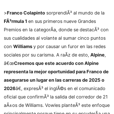
>
Franco Colapinto
sorprendiÃ³ al mundo de la
FÃ³rmula 1
en sus primeros nueve Grandes
Premios en la categorÃ­a, donde se destacÃ³ con
sus cualidades al volante al sumar cinco puntos
con
Williams
y por causar un furor en las redes
sociales por su carisma. A raÃ­z de esto,
Alpine
,
â€œ
Creemos que este acuerdo con Alpine
representa la mejor oportunidad para Franco de
asegurarse un lugar en las carreras de 2025 o
2026
â€, expresÃ³ el inglÃ©s en el comunicado
oficial que confirmÃ³ la salida del corredor de 21
aÃ±os de Williams. Vowles planteÃ³ este enfoque
principalmente porque tiene en su escuderÃ­a una