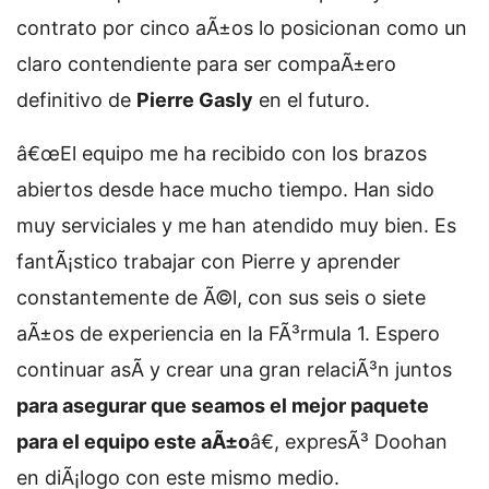
contrato por cinco aÃ±os lo posicionan como un
claro contendiente para ser compaÃ±ero
definitivo de
Pierre Gasly
en el futuro.
â€œEl equipo me ha recibido con los brazos
abiertos desde hace mucho tiempo. Han sido
muy serviciales y me han atendido muy bien. Es
fantÃ¡stico trabajar con Pierre y aprender
constantemente de Ã©l, con sus seis o siete
aÃ±os de experiencia en la FÃ³rmula 1. Espero
continuar asÃ­ y crear una gran relaciÃ³n juntos
para asegurar que seamos el mejor paquete
para el equipo este aÃ±o
â€, expresÃ³ Doohan
en diÃ¡logo con este mismo medio.