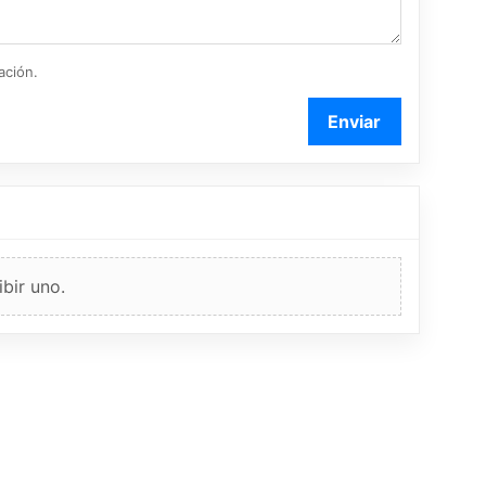
ación.
Enviar
bir uno.