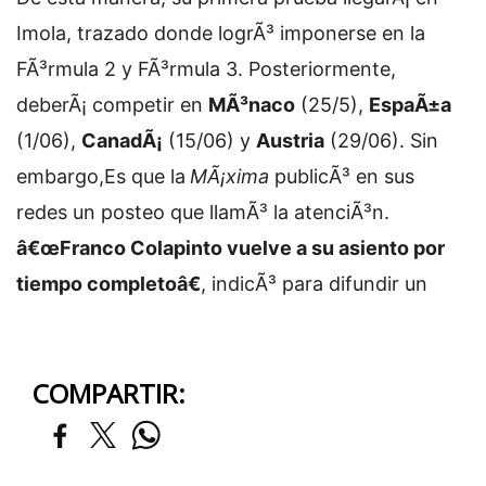
Imola, trazado donde logrÃ³ imponerse en la
FÃ³rmula 2 y FÃ³rmula 3. Posteriormente,
deberÃ¡ competir en
MÃ³naco
(25/5),
EspaÃ±a
(1/06),
CanadÃ¡
(15/06) y
Austria
(29/06). Sin
embargo,
Es que la
MÃ¡xima
publicÃ³ en sus
redes un posteo que llamÃ³ la atenciÃ³n.
â€œFranco Colapinto vuelve a su asiento por
tiempo completoâ€
, indicÃ³ para difundir un
COMPARTIR: