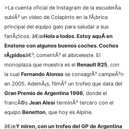
>
La cuenta oficial de Instagram de la escuderÃ­a
subiÃ³ un video de Colapinto en la fÃ¡brica
principal del equipo galo para saludar a sus
fanÃ¡ticos. â€œ
Hola a todos. Estoy aquÃ­ en
Enstone con algunos buenos coches. Coches
rÃ¡pidos
â€³, comentÃ³ el albiceleste. El
monoplaza que muestra es el
Renault R25
, con
la cual
Fernando Alonso
se consagrÃ³ campeÃ³n
en 2005. AdemÃ¡s, filmÃ³ un trofeo que data del
Gran Premio de Argentina 1996
, donde el
francÃ©s
Jean Alesi
terminÃ³ tercero con el
equipo
Benetton
, que hoy es Alpine.
â€œ
Y miren, con un trofeo del GP de Argentina