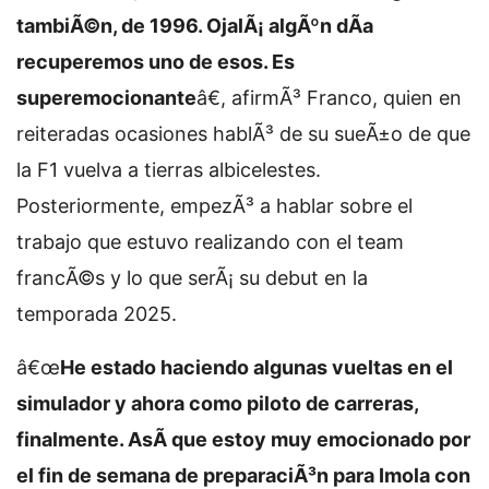
tambiÃ©n, de 1996. OjalÃ¡ algÃºn dÃ­a
recuperemos uno de esos. Es
superemocionante
â€, afirmÃ³ Franco, quien en
reiteradas ocasiones hablÃ³ de su sueÃ±o de que
la F1 vuelva a tierras albicelestes.
Posteriormente, empezÃ³ a hablar sobre el
trabajo que estuvo realizando con el team
francÃ©s y lo que serÃ¡ su debut en la
temporada 2025.
â€œ
He estado haciendo algunas vueltas en el
simulador y ahora como piloto de carreras,
finalmente. AsÃ­ que estoy muy emocionado por
el fin de semana de preparaciÃ³n para Imola con