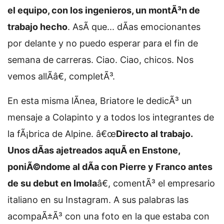
el equipo, con los ingenieros, un montÃ³n de
trabajo hecho
. AsÃ­ que... dÃ­as emocionantes
por delante y no puedo esperar para el fin de
semana de carreras. Ciao. Ciao, chicos. Nos
vemos allÃ­â€, completÃ³.
En esta misma lÃ­nea, Briatore le dedicÃ³ un
mensaje a Colapinto y a todos los integrantes de
la fÃ¡brica de Alpine. â€œ
Directo al trabajo.
Unos dÃ­as ajetreados aquÃ­ en Enstone,
poniÃ©ndome al dÃ­a con Pierre y Franco antes
de su debut en Imola
â€, comentÃ³ el empresario
italiano en su Instagram. A sus palabras las
acompaÃ±Ã³ con una foto en la que estaba con