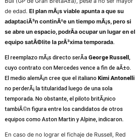
Bull (GP de Gran BretaÃ±a), pese a no ser mayor
de edad.
El plan mÃ¡s viable apunta a que su
adaptaciÃ³n continÃºe un tiempo mÃ¡s, pero si
se abre un espacio, podrÃ­a ocupar un lugar en el
equipo satÃ©lite la prÃ³xima temporada
.
El reemplazo mÃ¡s directo serÃ­a
George Russell
,
cuyo contrato con Mercedes vence a fin de aÃ±o.
El medio alemÃ¡n cree que el italiano
Kimi Antonelli
no perderÃ¡ la titularidad luego de una sola
temporada. No obstante, el piloto britÃ¡nico
tambiÃ©n figura entre los candidatos de otros
equipos como Aston Martin y Alpine, indicaron.
En caso de no lograr el fichaje de Russell, Red