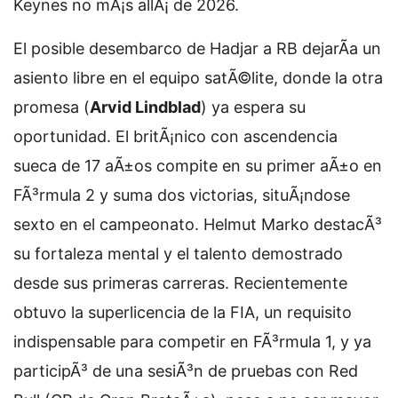
Keynes no mÃ¡s allÃ¡ de 2026.
El posible desembarco de Hadjar a RB dejarÃ­a un
asiento libre en el equipo satÃ©lite, donde la otra
promesa (
Arvid Lindblad
) ya espera su
oportunidad. El britÃ¡nico con ascendencia
sueca de 17 aÃ±os compite en su primer aÃ±o en
FÃ³rmula 2 y suma dos victorias, situÃ¡ndose
sexto en el campeonato. Helmut Marko destacÃ³
su fortaleza mental y el talento demostrado
desde sus primeras carreras. Recientemente
obtuvo la superlicencia de la FIA, un requisito
indispensable para competir en FÃ³rmula 1, y ya
participÃ³ de una sesiÃ³n de pruebas con Red