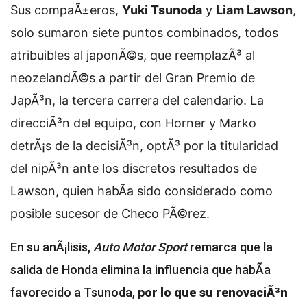
Sus compaÃ±eros,
Yuki Tsunoda
y
Liam Lawson
,
solo sumaron siete puntos combinados, todos
atribuibles al japonÃ©s, que reemplazÃ³ al
neozelandÃ©s a partir del Gran Premio de
JapÃ³n, la tercera carrera del calendario. La
direcciÃ³n del equipo, con Horner y Marko
detrÃ¡s de la decisiÃ³n, optÃ³ por la titularidad
del nipÃ³n ante los discretos resultados de
Lawson, quien habÃ­a sido considerado como
posible sucesor de Checo PÃ©rez.
En su anÃ¡lisis,
Auto Motor Sport
remarca que la
salida de Honda elimina la influencia que habÃ­a
favorecido a Tsunoda,
por lo que su renovaciÃ³n