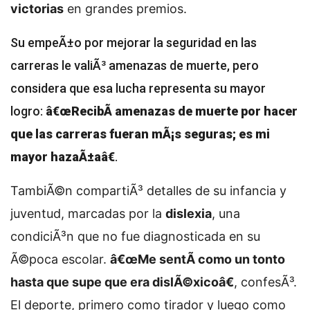
victorias
en grandes premios.
Su empeÃ±o por mejorar la seguridad en las
carreras le valiÃ³ amenazas de muerte, pero
considera que esa lucha representa su mayor
logro:
â€œRecibÃ­ amenazas de muerte por hacer
que las carreras fueran mÃ¡s seguras; es mi
mayor hazaÃ±aâ€
.
TambiÃ©n compartiÃ³ detalles de su infancia y
juventud, marcadas por la
dislexia
, una
condiciÃ³n que no fue diagnosticada en su
Ã©poca escolar.
â€œMe sentÃ­ como un tonto
hasta que supe que era dislÃ©xicoâ€
, confesÃ³.
El deporte, primero como tirador y luego como