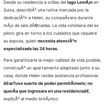
Desde su residencia a orillas del
lago LemÃ¡n
en
Suiza, describiÃ³ una rutina marcada por la
dedicaciÃ³n a Helen, su compaÃ±era durante
mÃ¡s de seis dÃ©cadas. La vida cotidiana del ex
piloto gira en torno a los cuidados que requiere
su esposa, quien
necesita atenciÃ³n
especializada las 24 horas
.
Para garantizarle la mejor calidad de vida posible,
construyÃ³ un apartamento adaptado junto a su
casa, donde Helen recibe asistencia profesional.
â€œTuve suerte de poder permitÃ­rmelo; no
querÃ­a que ingresara en una residenciaâ€
,
explicÃ³ al medio britÃ¡nico.