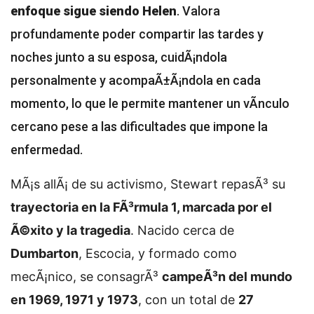
enfoque sigue siendo Helen
. Valora
profundamente poder compartir las tardes y
noches junto a su esposa, cuidÃ¡ndola
personalmente y acompaÃ±Ã¡ndola en cada
momento, lo que le permite mantener un vÃ­nculo
cercano pese a las dificultades que impone la
enfermedad.
MÃ¡s allÃ¡ de su activismo, Stewart repasÃ³ su
trayectoria en la FÃ³rmula 1, marcada por el
Ã©xito y la tragedia
. Nacido cerca de
Dumbarton
, Escocia, y formado como
mecÃ¡nico, se consagrÃ³
campeÃ³n del mundo
en 1969, 1971 y 1973
, con un total de
27