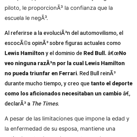
piloto, le proporcionÃ³ la confianza que la
escuela le negÃ³.
Al referirse a la evoluciÃ³n del automovilismo, el
escocÃ©s opinÃ³ sobre figuras actuales como
Lewis Hamilton
y el dominio de
Red Bull.
â€œ
No
veo ninguna razÃ³n por la cual Lewis Hamilton
no pueda triunfar en Ferrari
. Red Bull reinÃ³
durante mucho tiempo, y creo que
tanto el deporte
como los aficionados necesitaban un cambio
â€,
declarÃ³ a
The Times
.
A pesar de las limitaciones que impone la edad y
la enfermedad de su esposa, mantiene una