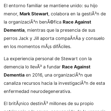
El entorno familiar se mantiene unido: su hijo
menor,
Mark Stewart
, colabora en la gestiÃ³n de
la organizaciÃ³n benÃ©fica
Race Against
Dementia
, mientras que la presencia de sus
perros Jack y Jill aporta compaÃ±Ã­a y consuelo
en los momentos mÃ¡s difÃ­ciles.
La experiencia personal de Stewart con la
demencia lo llevÃ³ a fundar
Race Against
Dementia
en 2016, una organizaciÃ³n que
canaliza recursos hacia la investigaciÃ³n de esta
enfermedad neurodegenerativa.
El britÃ¡nico destinÃ³ millones de su propio