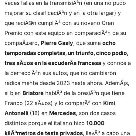
veces fallas en la transmisiÃ³n (en una no pudo
mejorar su clasificaciÃ³n y en la otra largar) y
que reciÃ©n cumpliÃ³ con su noveno Gran
Premio con este equipo en comparaciÃ³n de su
compaÃ±ero,
Pierre Gasly
, que suma
ocho
temporadas completas, un triunfo, cinco podio,
tres aÃ±os en la escuderÃ­a francesa
y conoce a
la perfecciÃ³n sus autos, que no cambiaron
radicalmente desde 2023 hasta ahora. AdemÃ¡s,
si bien
Briatore
hablÃ³ de la presiÃ³n que tiene
Franco (22 aÃ±os) y lo comparÃ³ con
Kimi
Antonelli
(18) en
Mercedes
, son dos casos
distintos porque el italiano hizo
10.000
kilÃ³metros de tests privados
, llevÃ³ a cabo una