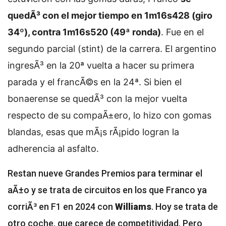
quedÃ³ con el mejor tiempo en 1m16s428 (giro
34º), contra 1m16s520 (49ª ronda)
. Fue en el
segundo parcial (stint) de la carrera. El argentino
ingresÃ³ en la 20ª vuelta a hacer su primera
parada y el francÃ©s en la 24ª. Si bien el
bonaerense se quedÃ³ con la mejor vuelta
respecto de su compaÃ±ero, lo hizo con gomas
blandas, esas que mÃ¡s rÃ¡pido logran la
adherencia al asfalto.
Restan nueve Grandes Premios para terminar el
aÃ±o y se trata de circuitos en los que Franco ya
corriÃ³ en F1 en 2024 con
Williams
. Hoy se trata de
otro coche, que carece de competitividad. Pero