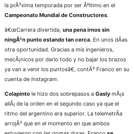
la prÃ³xima temporada por ser Ãºltimo en el
Campeonato Mundial de Constructores
.
â€œCarrera divertida,
una pena irnos sin
ningÃºn punto estando tan cerca
. En unos dÃ­as
otra oportunidad. Gracias a mis ingenieros,
mecÃ¡nicos por darlo todo y no bajar los brazos
ya van a venir los puntosâ€, contÃ³ Franco en su
cuenta de
Instagram
.
Colapinto
le hizo dos sobrepasos a
Gasly
mÃ¡s
allÃ¡ de la orden en el segundo caso ya que el
ritmo del argentino era superior. La telemetrÃ­a
arrojÃ³ que en el momento en que ambos
estuvieron con las gomas duras, Franco
se