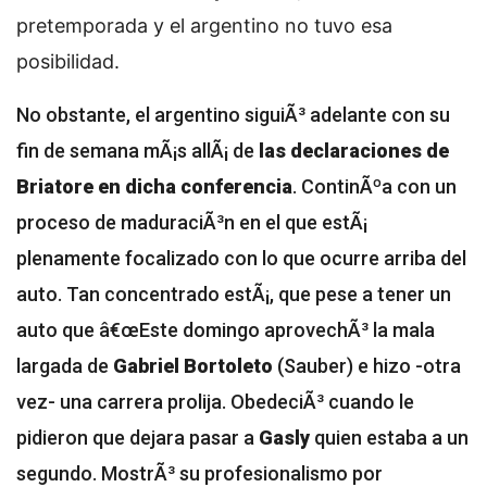
pretemporada y el argentino no tuvo esa
posibilidad.
No obstante, el argentino siguiÃ³ adelante con su
fin de semana mÃ¡s allÃ¡ de
las declaraciones de
Briatore en dicha conferencia
. ContinÃºa con un
proceso de maduraciÃ³n en el que estÃ¡
plenamente focalizado con lo que ocurre arriba del
auto. Tan concentrado estÃ¡, que pese a tener un
auto que â€œ
Este domingo aprovechÃ³ la mala
largada de
Gabriel Bortoleto
(Sauber) e hizo -otra
vez- una carrera prolija. ObedeciÃ³ cuando le
pidieron que dejara pasar a
Gasly
quien estaba a un
segundo. MostrÃ³ su profesionalismo por