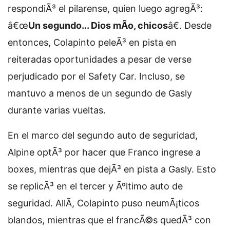
respondiÃ³ el pilarense, quien luego agregÃ³:
â€œ
Un segundo... Dios mÃ­o, chicos
â€. Desde
entonces, Colapinto peleÃ³ en pista en
reiteradas oportunidades a pesar de verse
perjudicado por el Safety Car. Incluso, se
mantuvo a menos de un segundo de Gasly
durante varias vueltas.
En el marco del segundo auto de seguridad,
Alpine optÃ³ por hacer que Franco ingrese a
boxes, mientras que dejÃ³ en pista a Gasly. Esto
se replicÃ³ en el tercer y Ãºltimo auto de
seguridad. AllÃ­, Colapinto puso neumÃ¡ticos
blandos, mientras que el francÃ©s quedÃ³ con