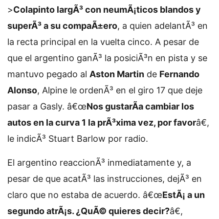
>
Colapinto largÃ³ con neumÃ¡ticos blandos y
superÃ³ a su compaÃ±ero
, a quien adelantÃ³ en
la recta principal en la vuelta cinco. A pesar de
que el argentino ganÃ³ la posiciÃ³n en pista y se
mantuvo pegado al
Aston Martin
de
Fernando
Alonso
, Alpine le ordenÃ³ en el giro 17 que deje
pasar a Gasly. â€œ
Nos gustarÃ­a cambiar los
autos en la curva 1 la prÃ³xima vez, por favor
â€,
le indicÃ³ Stuart Barlow por radio.
El argentino reaccionÃ³ inmediatamente y, a
pesar de que acatÃ³ las instrucciones, dejÃ³ en
claro que no estaba de acuerdo. â€œ
EstÃ¡ a un
segundo atrÃ¡s. ¿QuÃ© quieres decir?
â€,