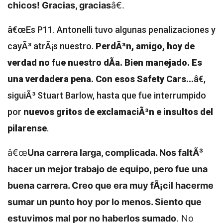
chicos! Gracias, gracias
â€.
â€œEs P11. Antonelli tuvo algunas penalizaciones y
cayÃ³ atrÃ¡s nuestro.
PerdÃ³n, amigo, hoy de
verdad no fue nuestro dÃ­a. Bien manejado. Es
una verdadera pena. Con esos Safety Cars...
â€,
siguiÃ³ Stuart Barlow, hasta que fue interrumpido
por
nuevos gritos de exclamaciÃ³n e insultos del
pilarense
.
â€œ
Una carrera larga, complicada. Nos faltÃ³
hacer un mejor trabajo de equipo, pero fue una
buena carrera. Creo que era muy fÃ¡cil hacerme
sumar un punto hoy por lo menos. Siento que
estuvimos mal por no haberlos sumado
. No