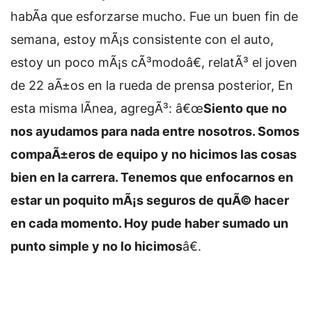
habÃ­a que esforzarse mucho. Fue un buen fin de
semana, estoy mÃ¡s consistente con el auto,
estoy un poco mÃ¡s cÃ³modoâ€, relatÃ³ el joven
de 22 aÃ±os en la rueda de prensa posterior,
En
esta misma lÃ­nea, agregÃ³: â€œ
Siento que no
nos ayudamos para nada entre nosotros. Somos
compaÃ±eros de equipo y no hicimos las cosas
bien en la carrera. Tenemos que enfocarnos en
estar un poquito mÃ¡s seguros de quÃ© hacer
en cada momento. Hoy pude haber sumado un
punto simple y no lo hicimos
â€.