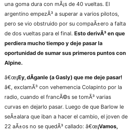
una goma dura con mÃ¡s de 40 vueltas. El
argentino empezÃ³ a superar a varios pilotos,
pero se vio obstruido por su compaÃ±ero a falta
de dos vueltas para el final.
Esto derivÃ³ en que
perdiera mucho tiempo y deje pasar la
oportunidad de sumar sus primeros puntos con
Alpine.
â€œ
¡Ey, dÃ­ganle (a Gasly) que me deje pasar!
â€, exclamÃ³ con vehemencia Colapinto por la
radio, cuando el francÃ©s se tomÃ³ varias
curvas en dejarlo pasar. Luego de que Barlow le
seÃ±alara que iban a hacer el cambio, el joven de
22 aÃ±os no se quedÃ³ callado: â€œ
¡Vamos,