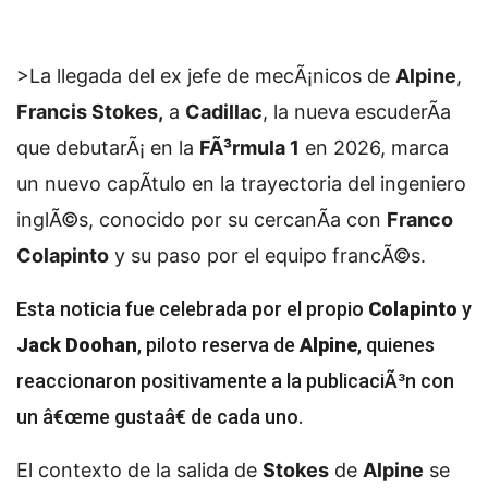
>La llegada del ex jefe de mecÃ¡nicos de
Alpine
,
Francis Stokes,
a
Cadillac
, la nueva escuderÃ­a
que debutarÃ¡ en la
FÃ³rmula 1
en 2026, marca
un nuevo capÃ­tulo en la trayectoria del ingeniero
inglÃ©s, conocido por su cercanÃ­a con
Franco
Colapinto
y su paso por el equipo francÃ©s.
Esta noticia fue celebrada por el propio
Colapinto
y
Jack Doohan
, piloto reserva de
Alpine
, quienes
reaccionaron positivamente a la publicaciÃ³n con
un â€œme gustaâ€ de cada uno.
El contexto de la salida de
Stokes
de
Alpine
se