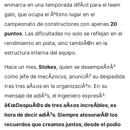
enmarca en una temporada difÃ­cil para el team
galo, que ocupa el Ãºltimo lugar en el
campeonato de constructores con apenas
20
puntos
. Las dificultades no solo se reflejan en el
rendimiento en pista, sino tambiÃ©n en la
estructura interna del equipo.
Hace un mes,
Stokes
, quien se desempeÃ±Ã³
como jefe de mecÃ¡nicos, anunciÃ³ su despedida
tras tres aÃ±os en la organizaciÃ³n. En su
mensaje de adiÃ³s, el ingeniero expresÃ³:
â€œDespuÃ©s de tres aÃ±os increÃ­bles, es
hora de decir adiÃ³s. Siempre atesorarÃ© los
recuerdos que creamos juntos, desde el podio