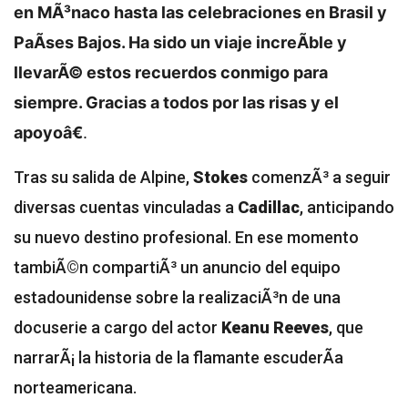
en MÃ³naco hasta las celebraciones en Brasil y
PaÃ­ses Bajos. Ha sido un viaje increÃ­ble y
llevarÃ© estos recuerdos conmigo para
siempre. Gracias a todos por las risas y el
apoyoâ€
.
Tras su salida de Alpine,
Stokes
comenzÃ³ a seguir
diversas cuentas vinculadas a
Cadillac
, anticipando
su nuevo destino profesional. En ese momento
tambiÃ©n compartiÃ³ un anuncio del equipo
estadounidense sobre la realizaciÃ³n de una
docuserie a cargo del actor
Keanu Reeves
, que
narrarÃ¡ la historia de la flamante escuderÃ­a
norteamericana.