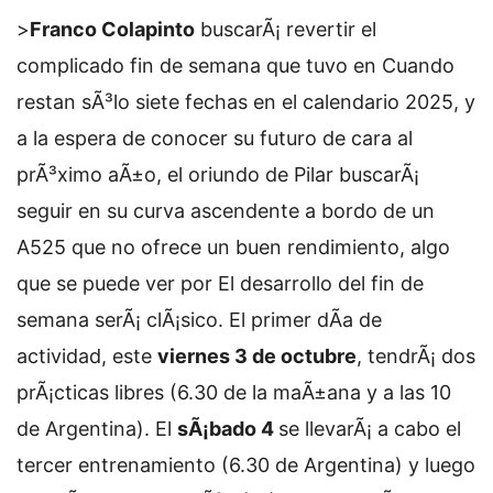
>
Franco Colapinto
buscarÃ¡ revertir el
complicado fin de semana que tuvo en
Cuando
restan sÃ³lo siete fechas en el calendario 2025, y
a la espera de conocer su futuro de cara al
prÃ³ximo aÃ±o, el oriundo de Pilar buscarÃ¡
seguir en su curva ascendente a bordo de un
A525 que no ofrece un buen rendimiento, algo
que se puede ver por
El desarrollo del fin de
semana serÃ¡ clÃ¡sico. El primer dÃ­a de
actividad, este
viernes 3 de octubre
, tendrÃ¡ dos
prÃ¡cticas libres (6.30 de la maÃ±ana y a las 10
de Argentina). El
sÃ¡bado 4
se llevarÃ¡ a cabo el
tercer entrenamiento (6.30 de Argentina) y luego