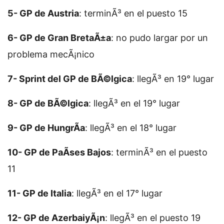
5- GP de Austria
: terminÃ³ en el puesto 15
6- GP de Gran BretaÃ±a
: no pudo largar por un
problema mecÃ¡nico
7- Sprint del GP de BÃ©lgica
: llegÃ³ en 19° lugar
8- GP de BÃ©lgica
: llegÃ³ en el 19° lugar
9- GP de HungrÃ­a
: llegÃ³ en el 18° lugar
10- GP de PaÃ­ses Bajos
: terminÃ³ en el puesto
11
11- GP de Italia
: llegÃ³ en el 17° lugar
12- GP de AzerbaiyÃ¡n
: llegÃ³ en el puesto 19