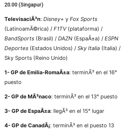
20.00 (Singapur)
TelevisaciÃ³n
:
Disney+
y
Fox Sports
(LatinoamÃ©rica) /
F1TV
(plataforma) /
BandSports
(Brasil) /
DAZN
(EspaÃ±a) /
ESPN
Deportes
(Estados Unidos) /
Sky Italia
(Italia) /
Sky Sports (Reino Unido)
1- GP de Emilia-RomaÃ±a
: terminÃ³ en el 16°
puesto
2- GP de MÃ³naco
: terminÃ³ en el 13° puesto
3- GP de EspaÃ±a
: llegÃ³ en el 15° lugar
4- GP de CanadÃ¡
: terminÃ³ en el puesto 13