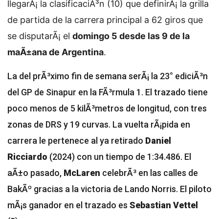
llegarÃ¡ la clasificaciÃ³n (10) que definirÃ¡ la grilla
de partida de la carrera principal a 62 giros que
se disputarÃ¡ el
domingo 5 desde las 9 de la
maÃ±ana de Argentina
.
La del prÃ³ximo fin de semana serÃ¡ la 23° ediciÃ³n
del GP de Sinapur en la FÃ³rmula 1. El trazado tiene
poco menos de 5 kilÃ³metros de longitud, con tres
zonas de DRS y 19 curvas. La vuelta rÃ¡pida en
carrera le pertenece al ya retirado
Daniel
Ricciardo
(2024) con un tiempo de 1:34.486. El
aÃ±o pasado,
McLaren
celebrÃ³ en las calles de
BakÃº gracias a la victoria de Lando Norris. El piloto
mÃ¡s ganador en el trazado es
Sebastian Vettel