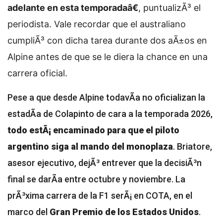
adelante en esta temporadaâ€
, puntualizÃ³ el
periodista. Vale recordar que el australiano
cumpliÃ³ con dicha tarea durante dos aÃ±os en
Alpine antes de que se le diera la chance en una
carrera oficial.
Pese a que desde Alpine todavÃ­a no oficializan la
estadÃ­a de Colapinto de cara a la temporada 2026,
todo estÃ¡ encaminado para que el piloto
argentino siga al mando del monoplaza
. Briatore,
asesor ejecutivo, dejÃ³ entrever que la decisiÃ³n
final se darÃ­a entre octubre y noviembre. La
prÃ³xima carrera de la F1 serÃ¡ en COTA, en el
marco del
Gran Premio de los Estados Unidos
.