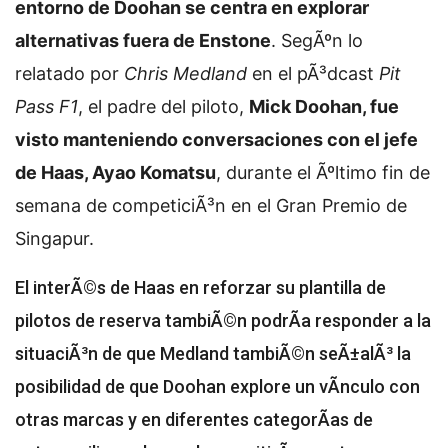
entorno de Doohan se centra en explorar
alternativas fuera de Enstone
. SegÃºn lo
relatado por
Chris Medland
en el pÃ³dcast
Pit
Pass F1
, el padre del piloto,
Mick Doohan, fue
visto manteniendo conversaciones con el jefe
de Haas, Ayao Komatsu
, durante el Ãºltimo fin de
semana de competiciÃ³n en el Gran Premio de
Singapur.
El interÃ©s de Haas en reforzar su plantilla de
pilotos de reserva tambiÃ©n podrÃ­a responder a la
situaciÃ³n de que
Medland tambiÃ©n seÃ±alÃ³ la
posibilidad de que Doohan explore un vÃ­nculo con
otras marcas y en diferentes categorÃ­as de