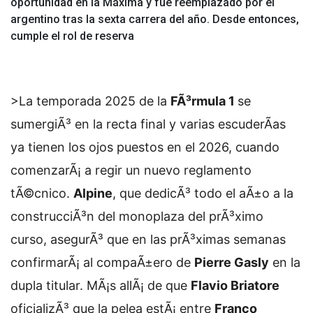
oportunidad en la Máxima y fue reemplazado por el
argentino tras la sexta carrera del año. Desde entonces,
cumple el rol de reserva
>La temporada 2025 de la
FÃ³rmula 1
se
sumergiÃ³ en la recta final y varias escuderÃ­as
ya tienen los ojos puestos en el 2026, cuando
comenzarÃ¡ a regir un nuevo reglamento
tÃ©cnico.
Alpine
, que dedicÃ³ todo el aÃ±o a la
construcciÃ³n del monoplaza del prÃ³ximo
curso, asegurÃ³ que en las prÃ³ximas semanas
confirmarÃ¡ al compaÃ±ero de
Pierre Gasly
en la
dupla titular. MÃ¡s allÃ¡ de que
Flavio Briatore
oficializÃ³ que la pelea estÃ¡ entre
Franco