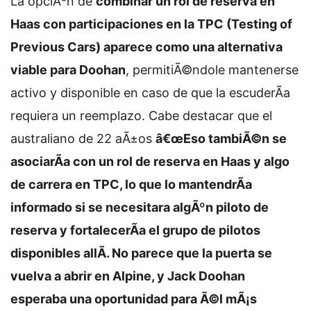
La opciÃ³n de
combinar un rol de reserva en
Haas con participaciones en la TPC (Testing of
Previous Cars) aparece como una alternativa
viable para Doohan
, permitiÃ©ndole mantenerse
activo y disponible en caso de que la escuderÃ­a
requiera un reemplazo. Cabe destacar que el
australiano de 22 aÃ±os
â€œEso tambiÃ©n se
asociarÃ­a con un rol de reserva en Haas y algo
de carrera en TPC, lo que lo mantendrÃ­a
informado si se necesitara algÃºn piloto de
reserva y fortalecerÃ­a el grupo de pilotos
disponibles allÃ­. No parece que la puerta se
vuelva a abrir en Alpine, y Jack Doohan
esperaba una oportunidad para Ã©l mÃ¡s