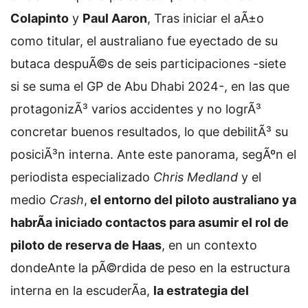
Colapinto
y
Paul Aaron
,
Tras iniciar el aÃ±o
como titular, el australiano fue eyectado de su
butaca despuÃ©s de seis participaciones -siete
si se suma el GP de Abu Dhabi 2024-, en las que
protagonizÃ³ varios accidentes y no logrÃ³
concretar buenos resultados, lo que debilitÃ³ su
posiciÃ³n interna. Ante este panorama, segÃºn el
periodista especializado
Chris Medland
y el
medio
Crash
,
el entorno del piloto australiano ya
habrÃ­a iniciado contactos para asumir el rol de
piloto de reserva de Haas
, en un contexto
donde
Ante la pÃ©rdida de peso en la estructura
interna en la escuderÃ­a,
la estrategia del