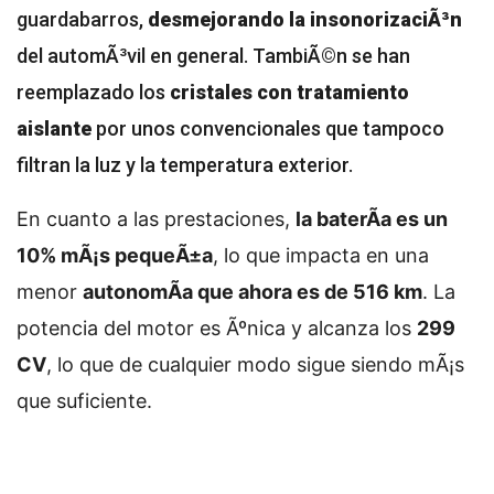
guardabarros,
desmejorando la insonorizaciÃ³n
del automÃ³vil en general. TambiÃ©n se han
reemplazado los
cristales con tratamiento
aislante
por unos convencionales que tampoco
filtran la luz y la temperatura exterior.
En cuanto a las prestaciones,
la baterÃ­a es un
10% mÃ¡s pequeÃ±a
, lo que impacta en una
menor
autonomÃ­a que ahora es de 516 km
. La
potencia del motor es Ãºnica y alcanza los
299
CV
, lo que de cualquier modo sigue siendo mÃ¡s
que suficiente.