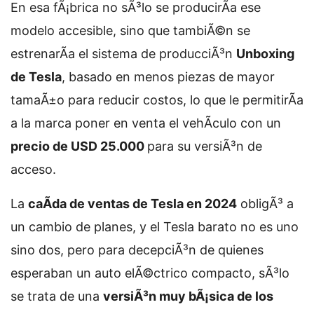
En esa fÃ¡brica no sÃ³lo se producirÃ­a ese
modelo accesible, sino que tambiÃ©n se
estrenarÃ­a el sistema de producciÃ³n
Unboxing
de Tesla
, basado en menos piezas de mayor
tamaÃ±o para reducir costos, lo que le permitirÃ­a
a la marca poner en venta el vehÃ­culo con un
precio de USD 25.000
para su versiÃ³n de
acceso.
La
caÃ­da de ventas de Tesla en 2024
obligÃ³ a
un cambio de planes, y el Tesla barato no es uno
sino dos, pero para decepciÃ³n de quienes
esperaban un auto elÃ©ctrico compacto, sÃ³lo
se trata de una
versiÃ³n muy bÃ¡sica de los