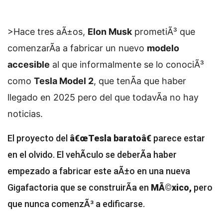
>Hace tres aÃ±os,
Elon Musk
prometiÃ³ que
comenzarÃ­a a fabricar un nuevo
modelo
accesible
al que informalmente se lo conociÃ³
como
Tesla Model 2
, que tenÃ­a que haber
llegado en 2025 pero del que todavÃ­a no hay
noticias.
El proyecto del
â€œTesla baratoâ€
parece estar
en el olvido. El vehÃ­culo se deberÃ­a haber
empezado a fabricar este aÃ±o en una nueva
Gigafactoria que se construirÃ­a en
MÃ©xico,
pero
que nunca comenzÃ³ a edificarse.