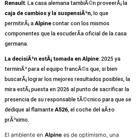
Renault
. La casa alemana tambiÃ©n proveerÃ¡ la
caja de cambios y la suspensiÃ³n
, lo que
permitirÃ¡ a
Alpine
contar con los mismos
componentes que la escuderÃ­a oficial de la casa
germana.
La decisiÃ³n estÃ¡ tomada en Alpine
: 2025 ya
terminÃ³ para el equipo francÃ©s que, si bien
buscarÃ¡ lograr los mejores resultados posibles, la
mira estÃ¡ puesta en 2026 al punto de sacrificar la
presencia de su responsable tÃ©cnico para que se
dedique al flamante
A526
, el coche del aÃ±o
prÃ³ximo.
El ambiente en
Alpine
es de optimismo, una