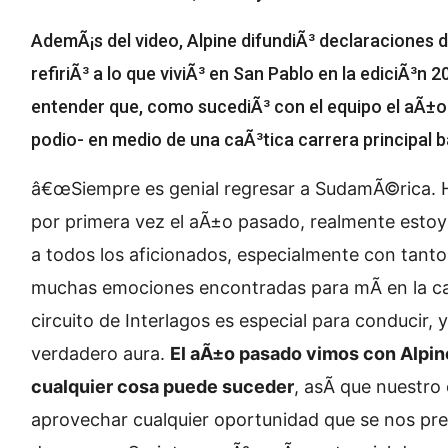
AdemÃ¡s del video, Alpine difundiÃ³ declaraciones 
refiriÃ³ a lo que viviÃ³ en San Pablo en la ediciÃ³n 
entender que, como sucediÃ³ con el equipo el aÃ±o
podio- en medio de una caÃ³tica carrera principal baj
â€œSiempre es genial regresar a SudamÃ©rica. 
por primera vez el aÃ±o pasado, realmente estoy d
a todos los aficionados, especialmente con tanto
muchas emociones encontradas para mÃ­ en la car
circuito de Interlagos es especial para conducir, 
verdadero aura.
El aÃ±o pasado vimos con Alpine
cualquier cosa puede suceder
, asÃ­ que nuestro
aprovechar cualquier oportunidad que se nos pre