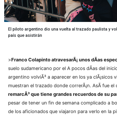
El piloto argentino dio una vuelta al trazado paulista y v
país que asistirán
>
Franco Colapinto atravesarÃ¡ unos dÃ­as espec
suelo sudamericano por el
A pocos dÃ­as del inicio
argentino volviÃ³ a aparecer en los ya clÃ¡sicos v
muestran el trazado donde correrÃ¡n. AsÃ­ fue el
remarcÃ³ que tiene grandes recuerdos de su pas
pesar de tener un fin de semana complicado a b
de los aficionados que viajaron para verlo en la pi