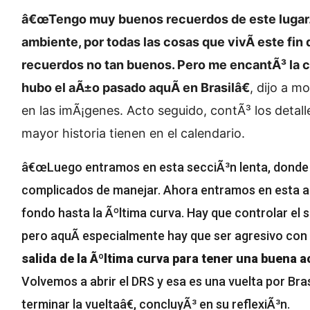
â€œTengo muy buenos recuerdos de este lugar. Po
ambiente, por todas las cosas que vivÃ­ este fi
recuerdos no tan buenos. Pero me encantÃ³ la c
hubo el aÃ±o pasado aquÃ­ en Brasilâ€
, dijo a m
en las imÃ¡genes. Acto seguido, contÃ³ los detall
mayor historia tienen en el calendario.
â€œLuego entramos en esta secciÃ³n lenta, donde 
complicados de manejar. Ahora entramos en esta a 
fondo hasta la Ãºltima curva. Hay que controlar el
pero aquÃ­ especialmente hay que ser agresivo con 
salida de la Ãºltima curva para tener una buena a
Volvemos a abrir el DRS y esa es una vuelta por Br
terminar la vueltaâ€, concluyÃ³ en su reflexiÃ³n.