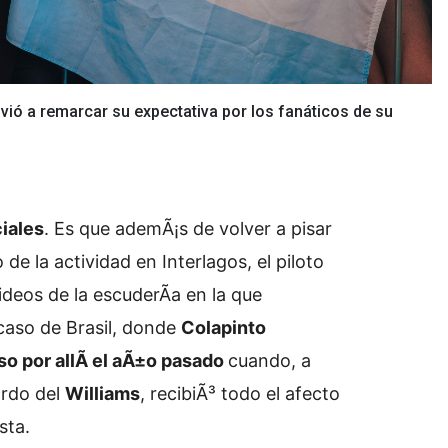
olvió a remarcar su expectativa por los fanáticos de su
iales
. Es que ademÃ¡s de volver a pisar
 de la actividad en Interlagos, el piloto
ideos de la escuderÃ­a en la que
 caso de Brasil, donde
Colapinto
o por allÃ­ el aÃ±o pasado
cuando, a
ordo del
Williams
, recibiÃ³ todo el afecto
sta.