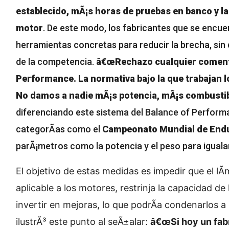
establecido, mÃ¡s horas de pruebas en banco y la
motor
. De este modo, los fabricantes que se encu
herramientas concretas para reducir la brecha, sin q
de la competencia.
â€œRechazo cualquier comenta
Performance. La normativa bajo la que trabajan l
No damos a nadie mÃ¡s potencia, mÃ¡s combustibl
diferenciando este sistema del Balance of Perform
categorÃ­as como el
Campeonato Mundial de End
parÃ¡metros como la potencia y el peso para iguala
El objetivo de estas medidas es impedir que el l
aplicable a los motores, restrinja la capacidad d
invertir en mejoras, lo que podrÃ­a condenarlos
ilustrÃ³ este punto al seÃ±alar:
â€œSi hoy un fab