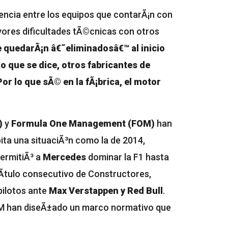
rencia entre los equipos que contarÃ¡n con
ores dificultades tÃ©cnicas con otros
 quedarÃ¡n â€˜eliminadosâ€™ al inicio
o que se dice, otros fabricantes de
or lo que sÃ© en la fÃ¡brica, el motor
)
y
Formula One Management (FOM)
han
ita una situaciÃ³n como la de 2014,
permitiÃ³ a
Mercedes
dominar la F1 hasta
tÃ­tulo consecutivo de Constructores,
pilotos ante
Max Verstappen y Red Bull
.
FOM han diseÃ±ado un marco normativo que