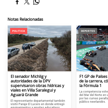
Notas Relacionadas
POLITICA
DEPORTES
El senador Michlig y
F1 GP de Países
autoridades de la DPV
de la carrera, 
supervisaron obras hídricas y
la Fórmula 1
viales en Villa Saralegui y
La competencia volve
Aguará Grande
del Mar del Norte en
por las curvas peralta
El representante departamental también
público neerlandés.
visitó Paraje El Lucero en donde entregó
equipamientos y aportes educativos.