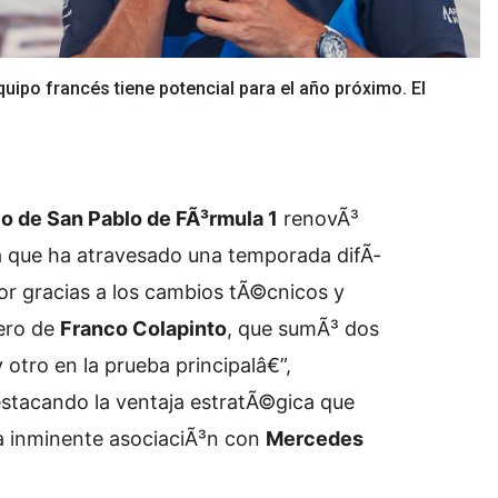
uipo francés tiene potencial para el año próximo. El
o de San Pablo de FÃ³rmula 1
renovÃ³
a que ha atravesado una temporada difÃ­
or gracias a los cambios tÃ©cnicos y
ero de
Franco Colapinto
, que sumÃ³ dos
 otro en la prueba principalâ€”,
estacando la ventaja estratÃ©gica que
la inminente asociaciÃ³n con
Mercedes