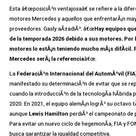
Esta â€œposiciÃ³n ventajosaâ€ se refiere a la dife
motores Mercedes y aquellos que enfrentarÃ¡n may
proveedores. Gasly aÃ±adiÃ³: â€œ
Hay equipos que
de la temporada 2026 debido a sus motores. Por l
motores lo estÃ¡n teniendo mucho mÃ¡s difÃ­cil. P
Mercedes serÃ¡ la referencia
â€œ.
La
FederaciÃ³n Internacional del AutomÃ³vil (FIA
manifestado su determinaciÃ³n de evitar que se rep
cuando la introducciÃ³n de la tecnologÃ­a hÃ­brida 
2020. En 2021, el equipo alemÃ¡n logrÃ³ su octavo 
aunque
Lewis Hamilton
perdiÃ³ el campeonato de 
Para evitar un nuevo ciclo de hegemonÃ­a, FIA y 
busca garantizar la igualdad competitiva.