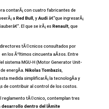
era contarÃ¡ con cuatro fabricantes de
veerÃ¡ a
Red Bull
, y
Audi
â€”que ingresarÃ¡
auberâ€”. El que se irÃ¡ es
Renault
, que
s directores tÃ©cnicos consultados por
 en los Ãºltimos cincuenta aÃ±os. Entre
 del sistema MGU-H (Motor Generator Unit-
 de energÃ­a.
Nikolas Tombazis
,
sta medida simplificarÃ¡ la tecnologÃ­a y
s de contribuir al control de los costos.
el reglamento tÃ©cnico, contemplan tres
desarrollo dentro del lÃ­mite