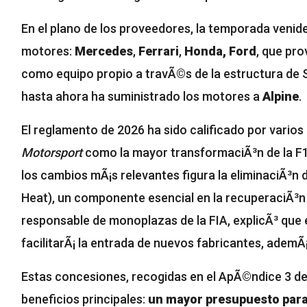
En el plano de los proveedores, la temporada venid
motores:
Mercedes
,
Ferrari
,
Honda, Ford
, que pro
como equipo propio a travÃ©s de la estructura de S
hasta ahora ha suministrado los motores a
Alpine
.
El reglamento de 2026 ha sido calificado por vario
Motorsport
como la mayor transformaciÃ³n de la F1
los cambios mÃ¡s relevantes figura la eliminaciÃ³n
Heat), un componente esencial en la recuperaciÃ³n
responsable de monoplazas de la FIA, explicÃ³ que e
facilitarÃ¡ la entrada de nuevos fabricantes, ademÃ¡
Estas concesiones, recogidas en el ApÃ©ndice 3 d
beneficios principales:
un mayor presupuesto para 