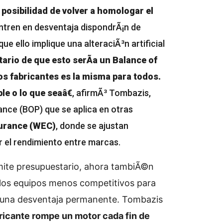
 posibilidad de volver a homologar el
entren en desventaja dispondrÃ¡n de
ue ello implique una alteraciÃ³n artificial
rio de que esto serÃ­a un Balance of
os fabricantes es la misma para todos.
e o lo que seaâ€
, afirmÃ³ Tombazis,
ance (BOP) que se aplica en otras
urance (WEC)
, donde se ajustan
r el rendimiento entre marcas.
Ã­mite presupuestario, ahora tambiÃ©n
e los equipos menos competitivos para
 a una desventaja permanente. Tombazis
ricante rompe un motor cada fin de