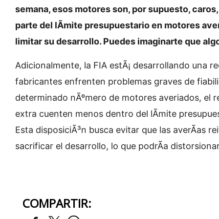
semana, esos motores son, por supuesto, caros, 
parte del lÃ­mite presupuestario en motores ave
limitar su desarrollo. Puedes imaginarte que algo
Adicionalmente, la FIA estÃ¡ desarrollando una re
fabricantes enfrenten problemas graves de fiabil
determinado nÃºmero de motores averiados, el r
extra cuenten menos dentro del lÃ­mite presupues
Esta disposiciÃ³n busca evitar que las averÃ­as re
sacrificar el desarrollo, lo que podrÃ­a distorsion
COMPARTIR: