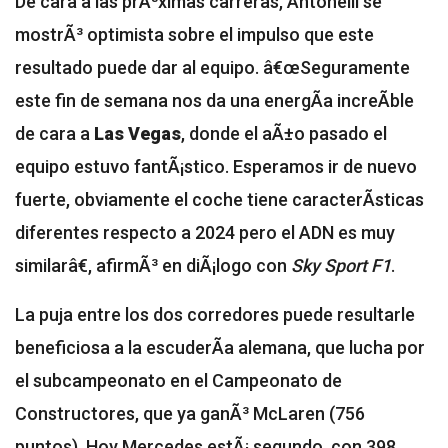
De cara a las prÃ³ximas carreras, Antonelli se
mostrÃ³ optimista sobre el impulso que este
resultado puede dar al equipo. â€œSeguramente
este fin de semana nos da una energÃ­a increÃ­ble
de cara a
Las Vegas
, donde el aÃ±o pasado el
equipo estuvo fantÃ¡stico. Esperamos ir de nuevo
fuerte, obviamente el coche tiene caracterÃ­sticas
diferentes respecto a 2024 pero el ADN es muy
similarâ€, afirmÃ³ en diÃ¡logo con
Sky Sport F1
.
La puja entre los dos corredores puede resultarle
beneficiosa a la escuderÃ­a alemana, que lucha por
el subcampeonato en el Campeonato de
Constructores, que ya ganÃ³ McLaren (756
puntos). Hoy Mercedes estÃ¡ segundo, con 398,