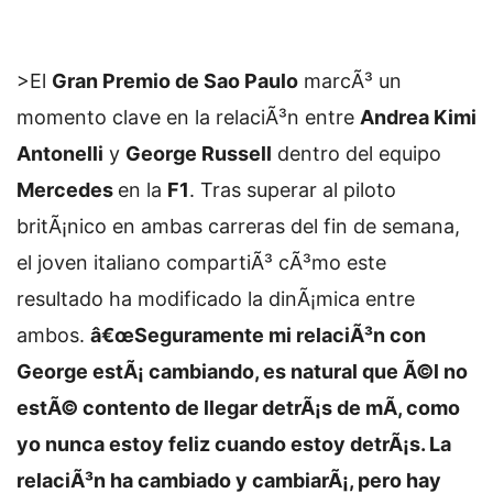
>El
Gran Premio de Sao Paulo
marcÃ³ un
momento clave en la relaciÃ³n entre
Andrea Kimi
Antonelli
y
George Russell
dentro del equipo
Mercedes
en la
F1
. Tras superar al piloto
britÃ¡nico en ambas carreras del fin de semana,
el joven italiano compartiÃ³ cÃ³mo este
resultado ha modificado la dinÃ¡mica entre
ambos.
â€œSeguramente mi relaciÃ³n con
George estÃ¡ cambiando, es natural que Ã©l no
estÃ© contento de llegar detrÃ¡s de mÃ­, como
yo nunca estoy feliz cuando estoy detrÃ¡s. La
relaciÃ³n ha cambiado y cambiarÃ¡, pero hay