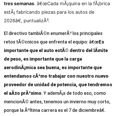
tres semanas
. â€œCada mÃ¡quina en la fÃ¡brica
estÃ¡ fabricando piezas para los autos de
2026â€, puntualizÃ³.
El directivo tambiÃ©n enumerÃ³ los principales
retos tÃ©cnicos que enfrenta el equipo: â€œ
Es
importante que el auto estÃ© dentro del lÃ­mite
de peso, es importante que la carga
aerodinÃ¡mica sea buena, es importante que
entendamos cÃ³mo trabajar con nuestro nuevo
proveedor de unidad de potencia, que tendremos
el aÃ±o prÃ³ximo
. Y ademÃ¡s de todo eso, como
mencionÃ© antes, tenemos un invierno muy corto,
porque la Ãºltima carrera es el 7 de diciembreâ€.