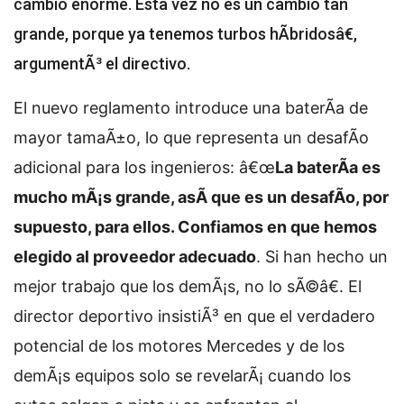
cambio enorme. Esta vez no es un cambio tan
grande, porque ya tenemos turbos hÃ­bridosâ€,
argumentÃ³ el directivo.
El nuevo reglamento introduce una baterÃ­a de
mayor tamaÃ±o, lo que representa un desafÃ­o
adicional para los ingenieros: â€œ
La baterÃ­a es
mucho mÃ¡s grande, asÃ­ que es un desafÃ­o, por
supuesto, para ellos. Confiamos en que hemos
elegido al proveedor adecuado
. Si han hecho un
mejor trabajo que los demÃ¡s, no lo sÃ©â€. El
director deportivo insistiÃ³ en que el verdadero
potencial de los motores Mercedes y de los
demÃ¡s equipos solo se revelarÃ¡ cuando los