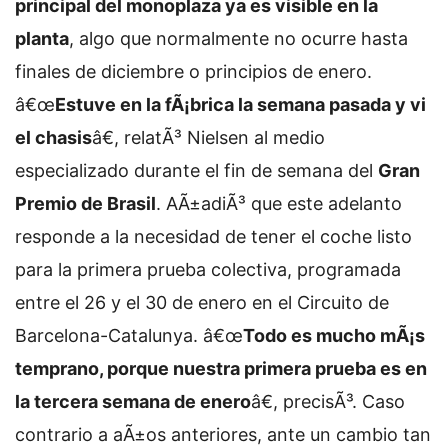
principal del monoplaza ya es visible en la
planta
, algo que normalmente no ocurre hasta
finales de diciembre o principios de enero.
â€œ
Estuve en la fÃ¡brica la semana pasada y vi
el chasis
â€, relatÃ³ Nielsen al medio
especializado durante el fin de semana del
Gran
Premio de Brasil
. AÃ±adiÃ³ que este adelanto
responde a la necesidad de tener el coche listo
para la primera prueba colectiva, programada
entre el 26 y el 30 de enero en el Circuito de
Barcelona-Catalunya. â€œ
Todo es mucho mÃ¡s
temprano, porque nuestra primera prueba es en
la tercera semana de enero
â€, precisÃ³. Caso
contrario a aÃ±os anteriores, ante un cambio tan