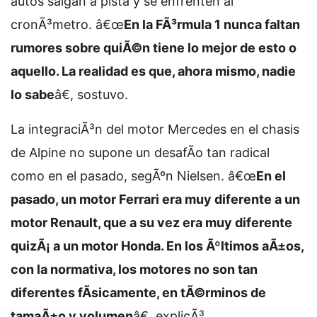
autos salgan a pista y se enfrenten al
cronÃ³metro. â€œ
En la FÃ³rmula 1 nunca faltan
rumores sobre quiÃ©n tiene lo mejor de esto o
aquello. La realidad es que, ahora mismo, nadie
lo sabe
â€, sostuvo.
La integraciÃ³n del motor Mercedes en el chasis
de Alpine no supone un desafÃ­o tan radical
como en el pasado, segÃºn Nielsen. â€œ
En el
pasado, un motor Ferrari era muy diferente a un
motor Renault, que a su vez era muy diferente
quizÃ¡ a un motor Honda. En los Ãºltimos aÃ±os,
con la normativa, los motores no son tan
diferentes fÃ­sicamente, en tÃ©rminos de
tamaÃ±o y volumen
â€, explicÃ³.