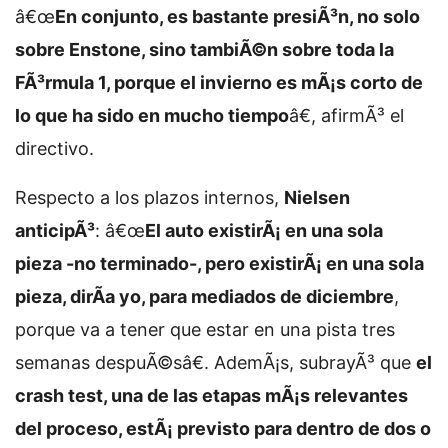
â€œ
En conjunto, es bastante presiÃ³n, no solo
sobre Enstone, sino tambiÃ©n sobre toda la
FÃ³rmula 1, porque el invierno es mÃ¡s corto de
lo que ha sido en mucho tiempo
â€, afirmÃ³ el
directivo.
Respecto a los plazos internos,
Nielsen
anticipÃ³
: â€œ
El auto existirÃ¡ en una sola
pieza -no terminado-, pero existirÃ¡ en una sola
pieza, dirÃ­a yo, para mediados de diciembre
,
porque va a tener que estar en una pista tres
semanas despuÃ©sâ€. AdemÃ¡s, subrayÃ³ que
el
crash test, una de las etapas mÃ¡s relevantes
del proceso, estÃ¡ previsto para dentro de dos o