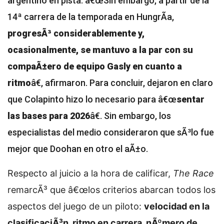
argentino en pista. â€œSin embargo, a partir de la
14ª carrera de la temporada en HungrÃ­a,
progresÃ³ considerablemente y,
ocasionalmente, se mantuvo a la par con su
compaÃ±ero de equipo Gasly en cuanto a
ritmo
â€, afirmaron. Para concluir, dejaron en claro
que Colapinto hizo lo necesario para â€œ
sentar
las bases para 2026
â€. Sin embargo, los
especialistas del medio consideraron que sÃ³lo fue
mejor que Doohan en otro el aÃ±o.
Respecto al juicio a la hora de calificar,
The Race
remarcÃ³ que â€œlos criterios abarcan todos los
aspectos del juego de un piloto:
velocidad en la
clasificaciÃ³n, ritmo en carrera, nÃºmero de