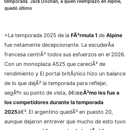
temporada. Jack Doohan, a quien reemplazó en Alpine,
quedó último
>La temporada 2025 de la
FÃ³rmula 1
de
Alpine
fue netamente decepcionante. La escuderÃ­a
francesa centrÃ³ todos sus esfuerzos en el 2026.
Con un monoplaza A525 que careciÃ³ de
rendimiento y
El portal britÃ¡nico hizo un balance
de lo que dejÃ³ la temporada para reflejar,
segÃºn su punto de vista, â€œ
cÃ³mo les fue a
los competidores durante la temporada
2025
â€³. El argentino quedÃ³ en puesto 20,
aunque dejaron entrever que mucho de esto tuvo