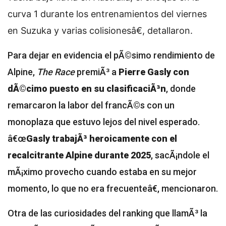
curva 1 durante los entrenamientos del viernes
en Suzuka y varias colisionesâ€, detallaron.
Para dejar en evidencia el pÃ©simo rendimiento de
Alpine,
The Race
premiÃ³ a
Pierre Gasly con
dÃ©cimo puesto en su clasificaciÃ³n
, donde
remarcaron la labor del francÃ©s con un
monoplaza que estuvo lejos del nivel esperado.
â€œ
Gasly trabajÃ³ heroicamente con el
recalcitrante Alpine durante 2025
, sacÃ¡ndole el
mÃ¡ximo provecho cuando estaba en su mejor
momento, lo que no era frecuenteâ€, mencionaron.
Otra de las curiosidades del ranking que llamÃ³ la