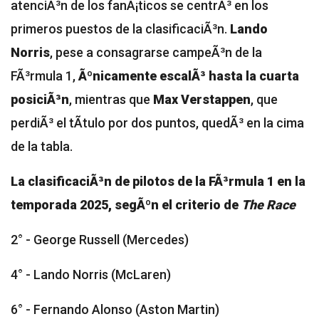
atenciÃ³n de los fanÃ¡ticos se centrÃ³ en los
primeros puestos de la clasificaciÃ³n.
Lando
Norris
, pese a consagrarse campeÃ³n de la
FÃ³rmula 1,
Ãºnicamente escalÃ³ hasta la cuarta
posiciÃ³n
, mientras que
Max Verstappen
, que
perdiÃ³ el tÃ­tulo por dos puntos, quedÃ³ en la cima
de la tabla.
La clasificaciÃ³n de pilotos de la FÃ³rmula 1 en la
temporada 2025, segÃºn el criterio de
The Race
2° - George Russell (Mercedes)
4° - Lando Norris (McLaren)
6° - Fernando Alonso (Aston Martin)