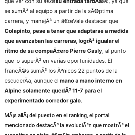
que ver con su â€œ
su entrada tardÃ­a
â€, ya que
se sumÃ³ al equipo a partir de la sÃ©ptima
carrera, y manejÃ³ un â€œ
Vale destacar que
Colapinto, pese a tener que adaptarse a medida
que avanzaban las carreras, logrÃ³ igualar el
ritmo de su compaÃ±ero Pierre Gasly
, al punto
que lo superÃ³ en varias oportunidades. El
francÃ©s sumÃ³ los Ãºnicos 22 puntos de la
escuderÃ­a, aunque el
mano a mano interno en
Alpine solamente quedÃ³ 11-7 para el
experimentado corredor galo
.
MÃ¡s allÃ¡ del puesto en el ranking, el portal
mencionado destacÃ³ la evoluciÃ³n que mostrÃ³ el