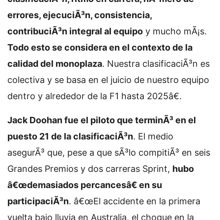
errores, ejecuciÃ³n, consistencia,
contribuciÃ³n integral al equipo
y mucho mÃ¡s.
Todo esto se considera en el contexto de la
calidad del monoplaza
. Nuestra clasificaciÃ³n es
colectiva y se basa en el juicio de nuestro equipo
dentro y alrededor de la F1 hasta 2025â€.
Jack Doohan fue el piloto que terminÃ³ en el
puesto 21 de la clasificaciÃ³n
. El medio
asegurÃ³ que, pese a que sÃ³lo compitiÃ³ en seis
Grandes Premios y dos carreras Sprint,
hubo
â€œdemasiados percancesâ€ en su
participaciÃ³n
. â€œEl accidente en la primera
vuelta bajo lluvia en Australia, el choque en la