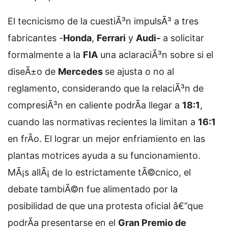
El tecnicismo de la cuestiÃ³n impulsÃ³ a tres
fabricantes -
Honda
,
Ferrari
y
Audi-
a solicitar
formalmente a la
FIA
una aclaraciÃ³n sobre si el
diseÃ±o de
Mercedes
se ajusta o no al
reglamento, considerando que la relaciÃ³n de
compresiÃ³n en caliente podrÃ­a llegar a
18:1
,
cuando las normativas recientes la limitan a
16:1
en frÃ­o. El lograr un mejor enfriamiento en las
plantas motrices ayuda a su funcionamiento.
MÃ¡s allÃ¡ de lo estrictamente tÃ©cnico, el
debate tambiÃ©n fue alimentado por la
posibilidad de que una protesta oficial â€”que
podrÃ­a presentarse en el
Gran Premio de