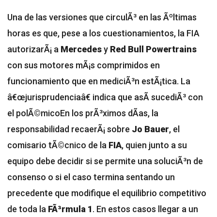
Una de las versiones que circulÃ³ en las Ãºltimas
horas es que, pese a los cuestionamientos, la FIA
autorizarÃ¡ a
Mercedes
y
Red Bull Powertrains
con sus motores mÃ¡s comprimidos en
funcionamiento que en mediciÃ³n estÃ¡tica. La
â€œjurisprudenciaâ€ indica que asÃ­ sucediÃ³ con
el polÃ©mico
En los prÃ³ximos dÃ­as, la
responsabilidad recaerÃ¡ sobre
Jo Bauer
, el
comisario tÃ©cnico de la
FIA
, quien junto a su
equipo debe decidir si se permite una soluciÃ³n de
consenso o si el caso termina sentando un
precedente que modifique el equilibrio competitivo
de toda la
FÃ³rmula 1
. En estos casos llegar a un