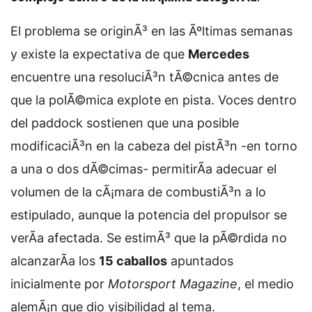
El problema se originÃ³ en las Ãºltimas semanas
y existe la expectativa de que
Mercedes
encuentre una resoluciÃ³n tÃ©cnica antes de
que la polÃ©mica explote en pista. Voces dentro
del paddock sostienen que una posible
modificaciÃ³n en la cabeza del pistÃ³n -en torno
a una o dos dÃ©cimas- permitirÃ­a adecuar el
volumen de la cÃ¡mara de combustiÃ³n a lo
estipulado, aunque la potencia del propulsor se
verÃ­a afectada. Se estimÃ³ que la pÃ©rdida no
alcanzarÃ­a los
15 caballos
apuntados
inicialmente por
Motorsport Magazine
, el medio
alemÃ¡n que dio visibilidad al tema.