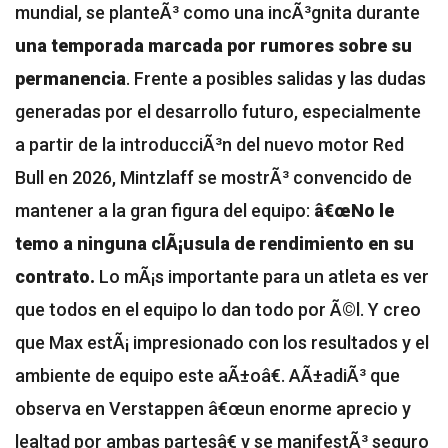
mundial, se planteÃ³ como una incÃ³gnita durante
una temporada marcada por rumores sobre su
permanencia
. Frente a posibles salidas y las dudas
generadas por el desarrollo futuro, especialmente
a partir de la introducciÃ³n del nuevo motor Red
Bull en 2026, Mintzlaff se mostrÃ³ convencido de
mantener a la gran figura del equipo:
â€œNo le
temo a ninguna clÃ¡usula de rendimiento en su
contrato.
Lo mÃ¡s importante para un atleta es ver
que todos en el equipo lo dan todo por Ã©l. Y creo
que Max estÃ¡ impresionado con los resultados y el
ambiente de equipo este aÃ±oâ€. AÃ±adiÃ³ que
observa en Verstappen
â€œun enorme aprecio y
lealtad por ambas partesâ€ y se manifestÃ³ seguro