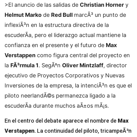
>El anuncio de las salidas de
Christian Horner
y
Helmut Marko
de
Red Bull
marcÃ³ un punto de
inflexiÃ³n en la estructura directiva de la
escuderÃ­a, pero el liderazgo actual mantiene la
confianza en el presente y el futuro de
Max
Verstappen
como figura central del proyecto en
la
FÃ³rmula 1
. SegÃºn
Oliver Mintzlaff
, director
ejecutivo de Proyectos Corporativos y Nuevas
Inversiones de la empresa, la intenciÃ³n es que el
piloto neerlandÃ©s permanezca ligado a la
escuderÃ­a durante muchos aÃ±os mÃ¡s.
En el centro del debate aparece el nombre de
Max
Verstappen
. La continuidad del piloto, tricampeÃ³n