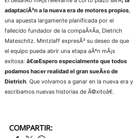
El desafÃ­o mÃ¡s relevante a corto plazo serÃ¡
la
adaptaciÃ³n a la nueva era de motores propios
,
una apuesta largamente planificada por el
fallecido fundador de la compaÃ±Ã­a, Dietrich
Mateschitz. Mintzlaff expresÃ³ su deseo de que
el equipo pueda abrir una etapa aÃºn mÃ¡s
exitosa:
â€œEspero especialmente que todos
podamos hacer realidad el gran sueÃ±o de
Dietrich
. Que volvamos a ganar en la nueva era y
escribamos nuevas historias de Ã©xitoâ€.
COMPARTIR: