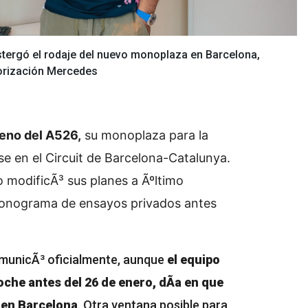
stergó el rodaje del nuevo monoplaza en Barcelona,
torización Mercedes
reno del A526,
su monoplaza para la
se en el Circuit de Barcelona-Catalunya.
o modificÃ³ sus planes a Ãºltimo
ronograma de ensayos privados antes
omunicÃ³ oficialmente, aunque
el equipo
oche antes del 26 de enero, dÃ­a en que
1 en Barcelona
. Otra ventana posible para