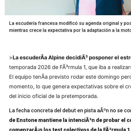
La escudería francesa modificó su agenda original y po
mientras crece la expectativa por la adaptación a la mo
>
La escuderÃ­a Alpine decidiÃ³ posponer el est
temporada 2026 de FÃ³rmula 1, que iba a realizar
El equipo tenÃ­a previsto rodar este domingo per
momento, lo que genera expectativas sobre el c
del inicio oficial de la pretemporada.
La fecha concreta del debut en pista aÃºn no se c
de Enstone mantiene la intenciÃ³n de probar el c
comenzarÃ¡n los test colectivos de la FÃ³rmula 