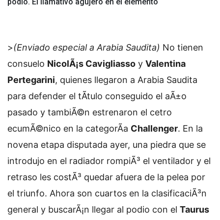
podio. El llamativo agujero en el elemento
>
(Enviado especial a Arabia Saudita)
No tienen
consuelo
NicolÃ¡s Cavigliasso
y
Valentina
Pertegarini
, quienes llegaron a Arabia Saudita
para defender el tÃ­tulo conseguido el aÃ±o
pasado y tambiÃ©n estrenaron el cetro
ecumÃ©nico en la categorÃ­a
Challenger
. En la
novena etapa disputada ayer, una piedra que se
introdujo en el radiador rompiÃ³ el ventilador y el
retraso les costÃ³ quedar afuera de la pelea por
el triunfo. Ahora son cuartos en la clasificaciÃ³n
general y buscarÃ¡n llegar al podio con el
Taurus