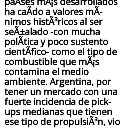
paÃ­ses mÃ¡s desarrollados
ha
caÃ­do a valores mÃ­
nimos
histÃ³ricos al ser
seÃ±alado
-con mucha
polÃ­tica y poco sustento
cientÃ­fico- como el tipo de
combustible que mÃ¡s
contamina el medio
ambiente.
Argentina, por
tener un mercado con una
fuerte incidencia de pick-
ups medianas que tienen
ese tipo de propulsiÃ³n, vio