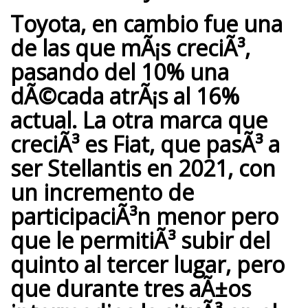
Toyota, en cambio fue una
de las que mÃ¡s creciÃ³
,
pasando del 10% una
dÃ©cada atrÃ¡s al 16%
actual. La otra marca que
creciÃ³ es
Fiat, que pasÃ³ a
ser Stellantis en 2021
, con
un incremento de
participaciÃ³n menor pero
que le permitiÃ³ subir del
quinto al tercer lugar, pero
que durante tres aÃ±os