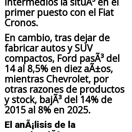
intermedios la situÃ³ en el
primer puesto con el Fiat
Cronos.
En cambio, tras dejar de
fabricar autos y SUV
compactos,
Ford pasÃ³ del
14 al 8,5%
en diez aÃ±os,
mientras
Chevrolet
, por
otras razones de productos
y stock,
bajÃ³ del 14% de
2015 al 8% en 2025.
El anÃ¡lisis de la