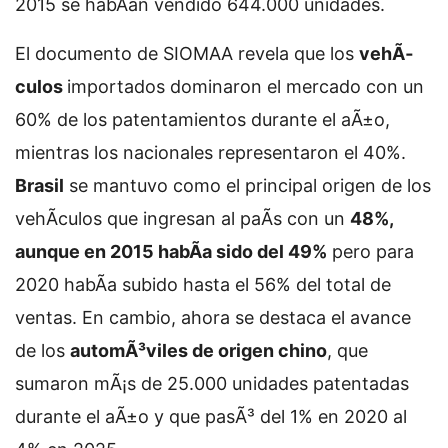
2015 se habÃ­an vendido 644.000 unidades.
El documento de SIOMAA revela que los
vehÃ­
culos
importados dominaron el mercado con un
60% de los patentamientos durante el aÃ±o,
mientras los nacionales representaron el 40%.
Brasil
se mantuvo como el principal origen de los
vehÃ­culos que ingresan al paÃ­s con un
48%,
aunque en 2015 habÃ­a sido del 49%
pero para
2020 habÃ­a subido hasta el 56% del total de
ventas. En cambio, ahora se destaca el avance
de los
automÃ³viles de origen chino
, que
sumaron mÃ¡s de 25.000 unidades patentadas
durante el aÃ±o y que pasÃ³ del 1% en 2020 al