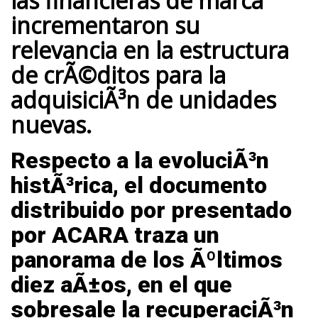
las financieras de marca
incrementaron su
relevancia en la estructura
de crÃ©ditos para la
adquisiciÃ³n de unidades
nuevas.
Respecto a la evoluciÃ³n
histÃ³rica, el documento
distribuido por presentado
por
ACARA
traza un
panorama de los Ãºltimos
diez aÃ±os, en el que
sobresale la
recuperaciÃ³n