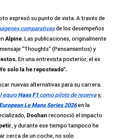
iloto expresó su punto de vista. A través de
mágenes comparativas
de los desempeños
en
Alpine
. Las publicaciones, originalmente
el mensaje “Thoughts” (Pensamientos) y
uestos.
En una entrevista posterior, el ex
 Yo solo la he reposteado”.
car nuevas alternativas para su carrera.
l equio
Haas F1
como piloto de reserva
y,
European Le Mans Series 2026
en la
ecializado,
Doohan
reconoció el impacto
petir
, y durante ese tiempo tampoco he
ar cerca de un coche, no solo