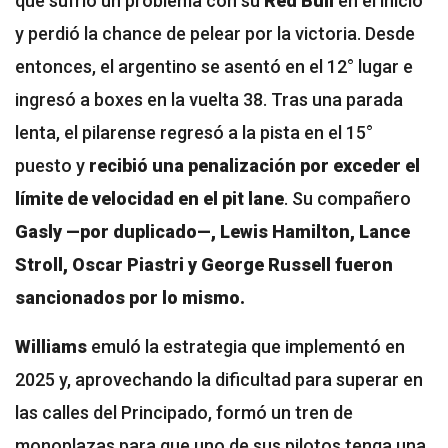
que
sufrió un problema con su
Red Bull
en el inicio
y perdió la chance de pelear por la victoria. Desde
entonces, el argentino se asentó en el 12° lugar e
ingresó a boxes en la vuelta 38. Tras una parada
lenta, el pilarense regresó a la pista en el 15°
puesto y
recibió una penalización por exceder el
límite de velocidad en el pit lane
. Su compañero
Gasly —por duplicado—, Lewis Hamilton, Lance
Stroll, Oscar Piastri y George Russell fueron
sancionados por lo mismo.
Williams
emuló la estrategia que implementó en
2025 y, aprovechando la dificultad para superar en
las calles del Principado, formó un tren de
monoplazas para que uno de sus pilotos tenga una