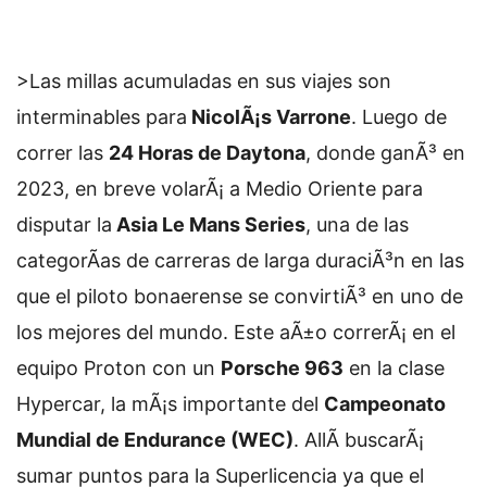
>Las millas acumuladas en sus viajes son
interminables para
NicolÃ¡s Varrone
. Luego de
correr las
24 Horas de Daytona
, donde ganÃ³ en
2023, en breve volarÃ¡ a Medio Oriente para
disputar la
Asia Le Mans Series
, una de las
categorÃ­as de carreras de larga duraciÃ³n en las
que el piloto bonaerense se convirtiÃ³ en uno de
los mejores del mundo. Este aÃ±o correrÃ¡ en el
equipo Proton con un
Porsche 963
en la clase
Hypercar, la mÃ¡s importante del
Campeonato
Mundial de Endurance (WEC)
. AllÃ­ buscarÃ¡
sumar puntos para la Superlicencia ya que el