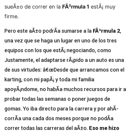
sueÃ±o de correr en la
FÃ³rmula 1
estÃ¡ muy
firme.
Pero este aÃ±o podrÃ­a sumarse a la
FÃ³rmula 2
,
una vez que se haga un lugar en uno de los tres
equipos con los que estÃ¡ negociando, como
Justamente, el adaptarse rÃ¡pido a un auto es una
de sus virtudes: â€œDesde que arrancamos con el
karting, con mi papÃ¡ y toda mi familia
apoyÃ¡ndome, no habÃ­a muchos recursos para ir a
probar todas las semanas o poner juegos de
gomas. Yo iba directo para la carrera y por ahÃ­
corrÃ­a una cada dos meses porque no podÃ­a
correr todas las carreras del aÃ±o.
Eso me hizo