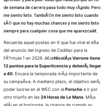
de semana de carrera pasa todo muy rÃ¡pido. Pero
me siento listo. TambiÃ©n me siento listo cuando
sÃ© que no hay muchas chances y me siento listo
siempre para cualquier cosa que me aparezcaâ€.
Recuerda aquel posteo en
X
que fue viral el dÃ­a
del anuncio del ingreso de Cadillac para la
FÃ³rmula 1 en 2026. â€œ
NicolÃ¡s Varrone tiene
12 puntos para la Superlicencia y deberÃ¡ llegar
a 40
. Encara la temporada mÃ¡s importante de
su campaÃ±a. A mediano plazo, el objetivo serÃ¡
poder lucirse en el WEC con el
Porsche
e ir por
otro triunfo en las
24 Horas de Le Mans
. MÃ¡s
allÃ¡ en el horizonte, la chance de cumplir su