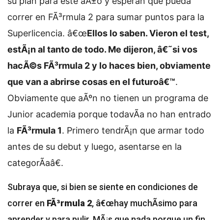
su plan para este aÃ±o y esperan que pueda
correr en FÃ³rmula 2 para sumar puntos para la
Superlicencia. â€œ
Ellos lo saben. Vieron el test,
estÃ¡n al tanto de todo. Me dijeron, â€˜si vos
hacÃ©s FÃ³rmula 2 y lo haces bien, obviamente
que van a abrirse cosas en el futuroâ€™
.
Obviamente que aÃºn no tienen un programa de
Junior academia porque todavÃ­a no han entrado
la
FÃ³rmula 1
. Primero tendrÃ¡n que armar todo
antes de su debut y luego, asentarse en la
categorÃ­aâ€.
Subraya que,
si bien se siente en condiciones de
correr en
FÃ³rmula 2
, â€œhay muchÃ­simo para
aprender y para pulir. MÃ¡s que nada porque un fin