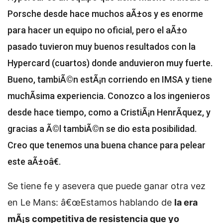
Porsche desde hace muchos aÃ±os y es enorme
para hacer un equipo no oficial, pero el aÃ±o
pasado tuvieron muy buenos resultados con la
Hypercard (cuartos) donde anduvieron muy fuerte.
Bueno, tambiÃ©n estÃ¡n corriendo en IMSA y tiene
muchÃ­sima experiencia. Conozco a los ingenieros
desde hace tiempo, como a CristiÃ¡n HenrÃ­quez, y
gracias a Ã©l tambiÃ©n se dio esta posibilidad.
Creo que tenemos una buena chance para pelear
este aÃ±oâ€.
Se tiene fe y asevera que puede ganar otra vez
en Le Mans: â€œEstamos hablando de
la era
mÃ¡s competitiva de resistencia que yo