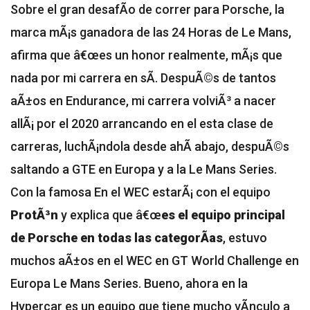
Sobre el gran desafÃ­o de correr para Porsche, la
marca mÃ¡s ganadora de las 24 Horas de Le Mans,
afirma que
â€œes un honor realmente, mÃ¡s que
nada por mi carrera en sÃ­. DespuÃ©s de tantos
aÃ±os en Endurance, mi carrera volviÃ³ a nacer
allÃ¡ por el 2020 arrancando en el esta clase de
carreras, luchÃ¡ndola desde ahÃ­ abajo, despuÃ©s
saltando a GTE en Europa y a la Le Mans Series.
Con la famosa
En el WEC estarÃ¡ con el equipo
ProtÃ³n
y explica que â€œ
es el equipo principal
de Porsche en todas las categorÃ­as
, estuvo
muchos aÃ±os en el WEC en GT World Challenge en
Europa Le Mans Series. Bueno, ahora en la
Hypercar es un equipo que tiene mucho vÃ­nculo a