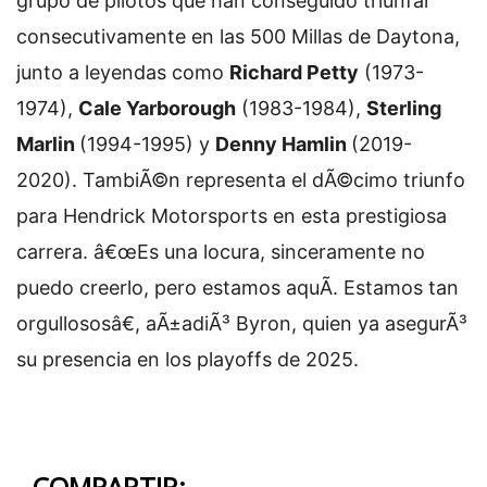
grupo de pilotos que han conseguido triunfar
consecutivamente en las 500 Millas de Daytona,
junto a leyendas como
Richard Petty
(1973-
1974),
Cale Yarborough
(1983-1984),
Sterling
Marlin
(1994-1995) y
Denny Hamlin
(2019-
2020). TambiÃ©n representa el dÃ©cimo triunfo
para Hendrick Motorsports en esta prestigiosa
carrera. â€œEs una locura, sinceramente no
puedo creerlo, pero estamos aquÃ­. Estamos tan
orgullososâ€, aÃ±adiÃ³ Byron, quien ya asegurÃ³
su presencia en los playoffs de 2025.
COMPARTIR: