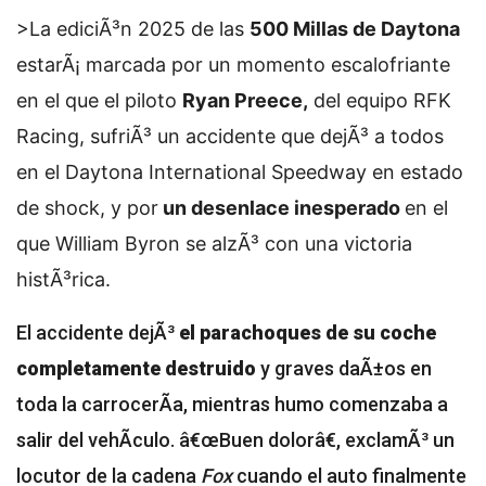
>La ediciÃ³n 2025 de las
500 Millas de Daytona
estarÃ¡ marcada por un momento escalofriante
en el que el piloto
Ryan Preece,
del equipo RFK
Racing, sufriÃ³ un accidente que dejÃ³ a todos
en el Daytona International Speedway en estado
de shock, y por
un desenlace inesperado
en el
que William Byron se alzÃ³ con una victoria
histÃ³rica.
El accidente dejÃ³
el parachoques de su coche
completamente destruido
y graves daÃ±os en
toda la carrocerÃ­a, mientras humo comenzaba a
salir del vehÃ­culo. â€œBuen dolorâ€, exclamÃ³ un
locutor de la cadena
Fox
cuando el auto finalmente