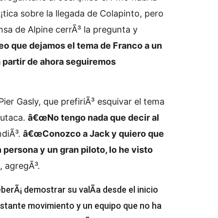
ica sobre la llegada de Colapinto, pero
nsa de Alpine cerrÃ³ la pregunta y
 que dejamos el tema de Franco a un
 partir de ahora seguiremos
er Gasly, que prefiriÃ³ esquivar el tema
butaca.
â€œNo tengo nada que decir al
ndiÃ³.
â€œConozco a Jack y quiero que
persona y un gran piloto, lo he visto
, agregÃ³.
erÃ¡ demostrar su valÃ­a desde el inicio
nstante movimiento y un equipo que no ha