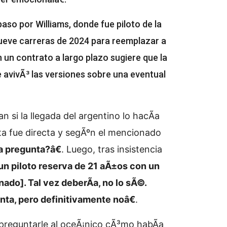
paso por Williams, donde fue piloto de la
 nueve carreras de 2024 para reemplazar a
 un contrato a largo plazo sugiere que la
e avivÃ³ las versiones sobre una eventual
 si la llegada del argentino lo hacÃ­a
ta fue directa y segÃºn el mencionado
 pregunta?â€
. Luego, tras insistencia
n piloto reserva de 21 aÃ±os con un
nado]. Tal vez deberÃ­a, no lo sÃ©.
ta, pero definitivamente noâ€
.
 preguntarle al oceÃ¡nico cÃ³mo habÃ­a