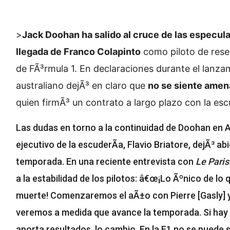
>
Jack Doohan ha salido al cruce de las especula
llegada de Franco Colapinto
como piloto de rese
de FÃ³rmula 1. En declaraciones durante el lanzam
australiano dejÃ³ en claro que
no se siente amen
quien firmÃ³ un contrato a largo plazo con la esc
Las dudas en torno a la continuidad de Doohan en A
ejecutivo de la escuderÃ­a, Flavio Briatore, dejÃ³ ab
temporada. En una reciente entrevista con
Le Paris
a la estabilidad de los pilotos: â€œ¡Lo Ãºnico de l
muerte! Comenzaremos el aÃ±o con Pierre [Gasly] y
veremos a medida que avance la temporada. Si hay 
aporta resultados, lo cambio. En la F1 no se puede 