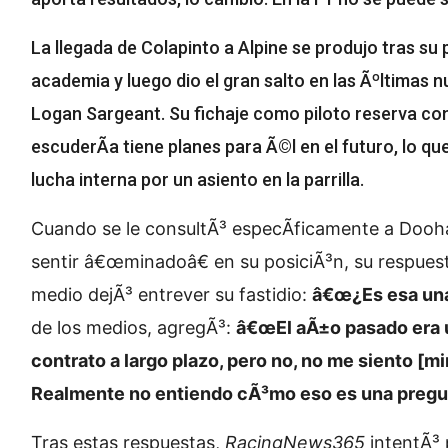
La llegada de Colapinto a Alpine se produjo tras su 
academia y luego dio el gran salto en las Ãºltimas
Logan Sargeant. Su fichaje como piloto reserva con
escuderÃ­a tiene planes para Ã©l en el futuro, lo qu
lucha interna por un asiento en la parrilla.
Cuando se le consultÃ³ especÃ­ficamente a Doohan
sentir â€œminadoâ€ en su posiciÃ³n, su respues
medio dejÃ³ entrever su fastidio:
â€œ¿Es esa una
de los medios, agregÃ³:
â€œEl aÃ±o pasado era u
contrato a largo plazo, pero no, no me siento [mi
Realmente no entiendo cÃ³mo eso es una pregun
Tras estas respuestas,
RacingNews365
intentÃ³