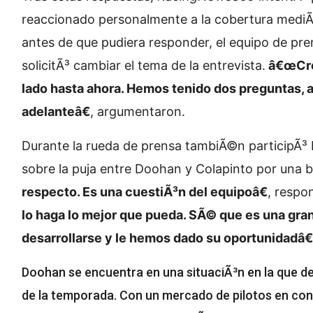
reaccionado personalmente a la cobertura mediÃ¡t
antes de que pudiera responder, el equipo de pre
solicitÃ³ cambiar el tema de la entrevista.
â€œCreo
lado hasta ahora. Hemos tenido dos preguntas, a
adelanteâ€
, argumentaron.
Durante la rueda de prensa tambiÃ©n participÃ³ Pi
sobre la puja entre Doohan y Colapinto por una 
respecto. Es una cuestiÃ³n del equipoâ€
, respo
lo haga lo mejor que pueda. SÃ© que es una gran 
desarrollarse y le hemos dado su oportunidadâ€
Doohan se encuentra en una situaciÃ³n en la que deb
de la temporada. Con un mercado de pilotos en co