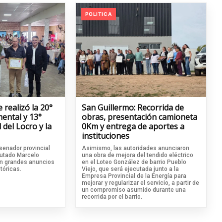
POLITICA
 realizó la 20°
San Guillermo: Recorrida de
ental y 13°
obras, presentación camioneta
 del Locro y la
0Km y entrega de aportes a
instituciones
senador provincial
Asimismo, las autoridades anunciaron
iputado Marcelo
una obra de mejora del tendido eléctrico
on grandes anuncios
en el Loteo González de barrio Pueblo
tóricas.
Viejo, que será ejecutada junto a la
Empresa Provincial de la Energía para
mejorar y regularizar el servicio, a partir de
un compromiso asumido durante una
recorrida por el barrio.