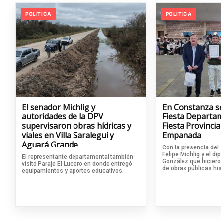
POLITICA
POLITICA
El senador Michlig y
En Constanza se
autoridades de la DPV
Fiesta Departam
supervisaron obras hídricas y
Fiesta Provincial
viales en Villa Saralegui y
Empanada
Aguará Grande
Con la presencia del 
Felipe Michlig y el d
El representante departamental también
González que hicier
visitó Paraje El Lucero en donde entregó
de obras públicas his
equipamientos y aportes educativos.