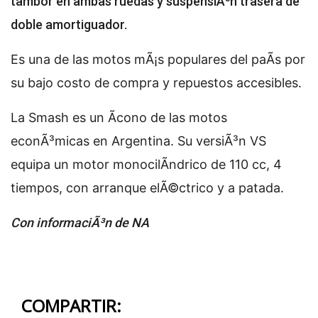
tambor en ambas ruedas y suspensiÃ³n trasera de
doble amortiguador.
Es una de las motos mÃ¡s populares del paÃ­s por
su bajo costo de compra y repuestos accesibles.
La Smash es un Ã­cono de las motos
econÃ³micas en Argentina. Su versiÃ³n VS
equipa un motor monocilÃ­ndrico de 110 cc, 4
tiempos, con arranque elÃ©ctrico y a patada.
Con informaciÃ³n de NA
COMPARTIR: