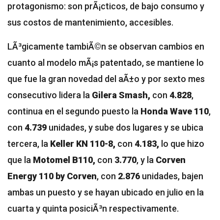
protagonismo: son prÃ¡cticos, de bajo consumo y
sus costos de mantenimiento, accesibles.
LÃ³gicamente tambiÃ©n se observan cambios en
cuanto al modelo mÃ¡s patentado, se mantiene lo
que fue la gran novedad del aÃ±o y por sexto mes
consecutivo lidera la
Gilera Smash,
con
4.828
,
continua en el segundo puesto la
Honda Wave 110
,
con
4.739
unidades, y sube dos lugares y se ubica
tercera, la
Keller KN 110-8,
con
4.183,
lo que hizo
que
la
Motomel B110,
con
3.770
, y la
Corven
Energy 110 by Corven
, con
2.876
unidades, bajen
ambas un puesto y se hayan ubicado en julio en la
cuarta y quinta posiciÃ³n respectivamente.