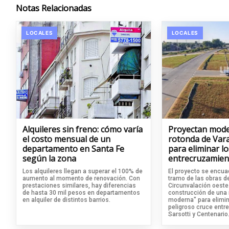
Notas Relacionadas
LOCALES
LOCALES
Alquileres sin freno: cómo varía
Proyectan mode
el costo mensual de un
rotonda de Vara
departamento en Santa Fe
para eliminar lo
según la zona
entrecruzamien
Los alquileres llegan a superar el 100% de
El proyecto se encuad
aumento al momento de renovación. Con
tramo de las obras d
prestaciones similares, hay diferencias
Circunvalación oeste.
de hasta 30 mil pesos en departamentos
construcción de una r
en alquiler de distintos barrios.
moderna" para elimina
peligroso cruce entre
Sarsotti y Centenario